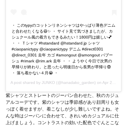
・ このtypyのコットンリネンシャツはやっぱり薄色デニム
と合わせたくなる😆✨ ・ サイト見て気づきましたが、カ
シュクール風の着方もできるみたい！1800円は嬉しい💕
・ ・ Ｔシャツ #hstandard @hstandard.jp シャツ
#ciaopanictypy @ciaopanictypy デニム #direct0301
@direct_0301 去年 カゴ #amongout @amongout バブー
シュ #rimark @rim.ark 去年 ・ ・ ようやく今日で次男の
早帰りが終わり。と思ったら明後日から長男が早帰り😨
・ 落ち着かない４月😭 ・
A post shared by
JUNKO
(@hanadako_garden) on
Apr 24, 2018 at 4:03am PDT
紫シャツとストレートのジーパン合わせた、秋のカジュ
アルコーデです。紫のシャツは季節感があり顔周りも女
っぽく着せますが、着こなしが少し難しいですよね。そ
んな時はジーパンに合わせて、きれいめカジュアルに仕
上げましょう。コントラストの効いた配色でぐんとこな