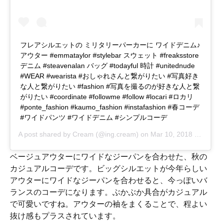
フレアシルエットの ミリタリーパーカーに ワイドデニム♪
アウター #emmataylor #stylebar スウェット #freaksstore
デニム #steavenalan バッグ #todayful 時計 #unitednude
#WEAR #wearista #おしゃれさんと繋がりたい #写真好き
な人と繋がりたい #fashion #写真を撮るのが好きな人と繋
がりたい #coordinate #followme #follow #locari #ロカリ
#ponte_fashion #kaumo_fashion #instafashion #春コーデ
#ワイドパンツ #ワイドデニム #シンプルコーデ
A post shared by
Cream
(@ing.cream) on
Mar 10, 2018 at 5:14am PST
ベージュアウターにワイドなジーパンを合わせた、秋の
カジュアルコーデです。ビッグシルエットが今年らしい
アウターにワイドなジーパンを合わせると、今っぽいバ
ランスのコーデになります。ぶかぶか具合がカジュアル
で可愛いですね。アウターの袖をまくることで、程よい
抜け感もプラスされています。