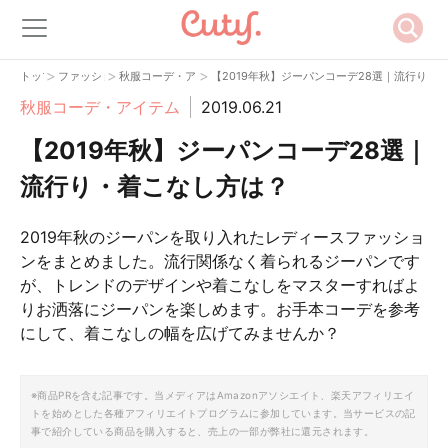
>
>
>
トップ
ファッション
秋服コーデ・アイテム
【2019年秋】ジーパンコーデ28選｜流行り・
秋服コーデ・アイテム
2019.06.21
【2019年秋】ジーパンコーデ28選｜
流行り・着こなし方は？
2019年秋のジーパンを取り入れたレディースファッショ
ンをまとめました。流行関係なく着られるジーパンです
が、トレンドのデザインや着こなしをマスターすればよ
りお洒落にジーパンを楽しめます。お手本コーデを参考
にして、着こなしの幅を広げてみませんか？
※商品PRを含む記事です。当メディアはAmazonアソシエイト、楽天アフィリエイ
トを始めとした各種アフィリエイトプログラムに参加しています。当サービスの記
事で紹介している商品を購入すると、売上の一部が弊社に還元されます。