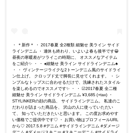
・ ＊新作＊ ・ 2017春夏 全2種類 細魅せ 美ライン サイド
ラインデニム ・ 連休も終わり、いよいよ春も後半です😀
昼夜の寒暖差がツライこの時期に、 オススメなアイテム
をご紹介✨ ・ ・ ♠️細魅せ 美ライン サイドラインデニム♣️
・ ・ ヴィンテージライクな2トーンデニム風のサイドライ
ン仕上げ。 クロップド丈で脚長に見せてくれます。 ・ シ
ンプルなトップスに合わせるだけで、洗練されたスタイル
を楽しめるのでオススメです✨ ・ ・ ☑︎2017春夏 全二種
細魅せ 美ライン サイドラインデニム ¥3,685 (+tax) ・
STYLINKERの顔の商品、 サイドラインデニム。 私達のこ
だわりが詰まった商品を、 沢山の人に使っていただい
て、 知っていただきたいと思います。 この度お求めやす
い価格でご提供中です♡ ・ お買い物はプロフィールURL
から♡ 2017.5.8 #デニム #サイドラインデニム #ダメージ
デニム #ダメージスキニー #スキニーデニム #サイドライ