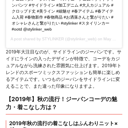
ンパンツ #サイドライン #加工デニム #大人カジュアル #
クロップド丈 #美ライン #細魅せ #春アイテム #春アイテ
ム入荷 #春物新作 #春物商品 #お洒落さんと繋がりたい #
オシャレさんと繋がりたい #stylinker #スタイリンカー
#ootd @stylinker_web
A post shared by
STYLINKER
(@stylinker_web) on
May 7, 2017 at 8:24pm PDT
2019年大注目なのが、サイドラインのジーパンです。サ
イドにラインの入ったデザインが特徴で、コーデをカジ
ュアルながら洗練された雰囲気に仕上げます。2019年ト
レンドのスポーツミックスファッションも簡単に楽しめ
るアイテムです。いつものジーパンをサイドラインに変
えることで、また違った印象になりますよ。
【2019年】秋の流行！ジーパンコーデの魅
力・着こなし方は？
2019年秋の流行の着こなしはふんわりニット×