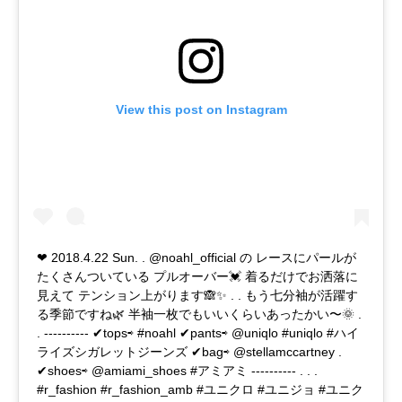
View this post on Instagram
❤︎ 2018.4.22 Sun. . @noahl_official の レースにパールが
たくさんついている プルオーバー💓 着るだけでお洒落に
見えて テンション上がります🙈✨ . . もう七分袖が活躍す
る季節ですね🌿 半袖一枚でもいいくらいあったかい〜🌞 .
. ---------- ✔︎tops⇨ #noahl ✔︎pants⇨ @uniqlo #uniqlo #ハイ
ライズシガレットジーンズ ✔︎bag⇨ @stellamccartney .
✔︎shoes⇨ @amiami_shoes #アミアミ ---------- . . .
#r_fashion #r_fashion_amb #ユニクロ #ユニジョ #ユニク