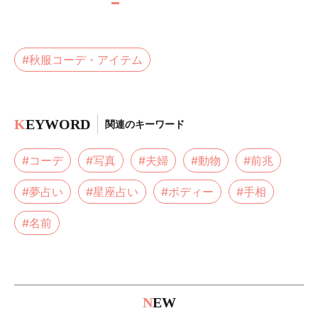
#秋服コーデ・アイテム
K
EYWORD
関連のキーワード
#コーデ
#写真
#夫婦
#動物
#前兆
#夢占い
#星座占い
#ボディー
#手相
#名前
N
EW