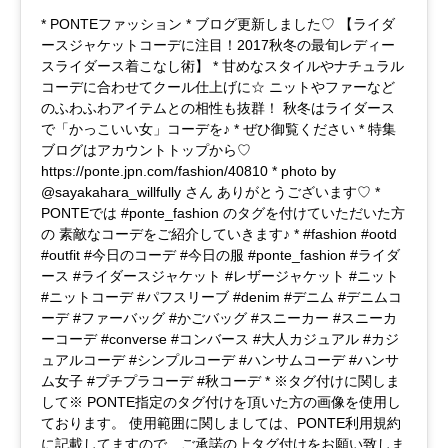
* PONTEファッション * ブログ更新しました♡ 【ライダ
ースジャケットコーデに注目！2017秋冬の最旬レディー
スライダース着こなし術】 * 甘めなスタイルやナチュラル
コーデに合わせてクール仕上げに☆ ニットやファーなど
のふわふわアイテムとの相性も抜群！ 秋冬はライダース
で「かっこいい女」コーデを♪ * ぜひ御覧ください * 特集
ブログはアカウントトップから♡
https://ponte.jpn.com/fashion/40810 * photo by
@sayakahara_willfully さん ありがとうございます♡ *
PONTEでは #ponte_fashion のタグを付けていただいた方
の 素敵なコーデをご紹介していきます♪ * #fashion #ootd
#outfit #今日のコーデ #今日の服 #ponte_fashion #ライダ
ース #ライダースジャケット #レザージャケット #ニット
#ニットコーデ #パフスリーブ #denim #デニム #デニムコ
ーデ #ファーバッグ #かごバッグ #スニーカー #スニーカ
ーコーデ #converse #コンバース #大人カジュアル #カジ
ュアルコーデ #シンプルコーデ #ハンサムコーデ #ハンサ
ム女子 #プチプラコーデ #秋コーデ * ※タグ付けに関しま
して※ PONTE指定のタグ付けを頂いた方の画像を使用し
ております。 使用範囲に関しましては、PONTE利用規約
に記載してますので、ご承諾の上タグ付けをお願い致しま