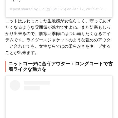
コーデ
A post shared by
lujo
(@lujo0525) on
Jan 17, 2017 at 3:45am PST
ニットはふわっとした生地感が女性らしく、守ってあげ
たくなるような雰囲気が魅力ですよね。また防寒もしっ
かり出来るので、肌寒い季節にはつい頼りたくなるアイ
テムです。ライダースジャケットのような強めのアウタ
ーと合わせても、女性ならではの柔らかさをキープする
ことが出来ます。
ニットコーデに合うアウター：ロングコートで古
着ライクな魅力を