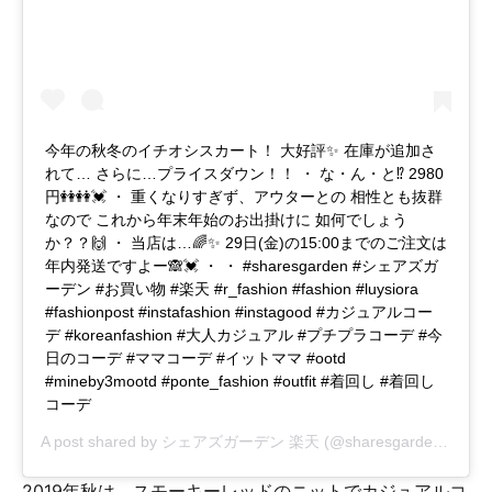
今年の秋冬のイチオシスカート！ 大好評✨ 在庫が追加さ
れて… さらに…プライスダウン！！ ・ な・ん・と⁉️ 2980
円👭👭💓 ・ 重くなりすぎず、アウターとの 相性とも抜群
なので これから年末年始のお出掛けに 如何でしょう
か？？🙌 ・ 当店は…🌈✨ 29日(金)の15:00までのご注文は
年内発送ですよー🙈💓 ・ ・ #sharesgarden #シェアズガ
ーデン #お買い物 #楽天 #r_fashion #fashion #luysiora
#fashionpost #instafashion #instagood #カジュアルコー
デ #koreanfashion #大人カジュアル #プチプラコーデ #今
日のコーデ #ママコーデ #イットママ #ootd
#mineby3mootd #ponte_fashion #outfit #着回し #着回し
コーデ
A post shared by
シェアズガーデン 楽天
(@sharesgarden) on
De
2019年秋は、スモーキーレッドのニットでカジュアルコ