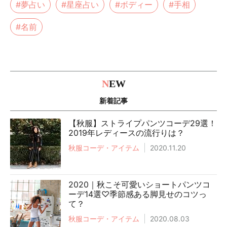
#夢占い
#星座占い
#ボディー
#手相
#名前
N
EW
新着記事
【秋服】ストライプパンツコーデ29選！
2019年レディースの流行りは？
秋服コーデ・アイテム
2020.11.20
2020｜秋こそ可愛いショートパンツコ
ーデ14選♡季節感ある脚見せのコツっ
て？
秋服コーデ・アイテム
2020.08.03