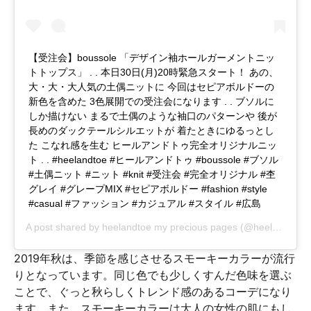
【受注会】boussole 「デザイン袖ホールガーメントニッ
トトップス」 . . 本日30日(月)20時緊急スタート！ あの、
大・大・大人気の土偶ニットに 今回はセピアボルドーの
新色を含めた 3色展開での受注会になります . . ブソルに
しか描けない まるで土偶のような袖口のパターンや 後が
長めのダックテールシルエットが 着たときにゆるっとし
た こなれ感を生む ヒールアンドトゥ完全オリジナルニッ
ト . . #heelandtoe #ヒールアンドトゥ #boussole #ブソル
#土偶ニット #ニット #knit #受注会 #完全オリジナル #杢
グレイ #グレープMIX #セピアボルドー #fashion #style
#casual #ファッション #カジュアル #スタイル #広島
A post shared by
heelandtoe my precious pages
(@heelandtoe.japan) on
2019年秋は、季節を感じさせるスモーキーカラーが流行
りとなっています。同じ色でも少しくすんだ色味を選ぶ
ことで、ぐっと秋らしくトレンド感のあるコーデになり
ます。また、スモーキーカラーは大人の女性の肌にもし