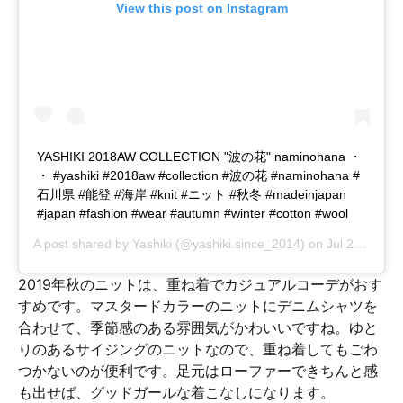
View this post on Instagram
YASHIKI 2018AW COLLECTION "波の花" naminohana ・
・ #yashiki #2018aw #collection #波の花 #naminohana #
石川県 #能登 #海岸 #knit #ニット #秋冬 #madeinjapan
#japan #fashion #wear #autumn #winter #cotton #wool
A post shared by
Yashiki
(@yashiki.since_2014) on
Jul 27, 2018 at 7:20pm PDT
2019年秋のニットは、重ね着でカジュアルコーデがおす
すめです。マスタードカラーのニットにデニムシャツを
合わせて、季節感のある雰囲気がかわいいですね。ゆと
りのあるサイジングのニットなので、重ね着してもごわ
つかないのが便利です。足元はローファーできちんと感
も出せば、グッドガールな着こなしになります。