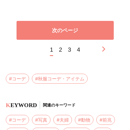
次のページ
1
2
3
4
#コーデ
#秋服コーデ・アイテム
K
EYWORD
関連のキーワード
#コーデ
#写真
#夫婦
#動物
#前兆