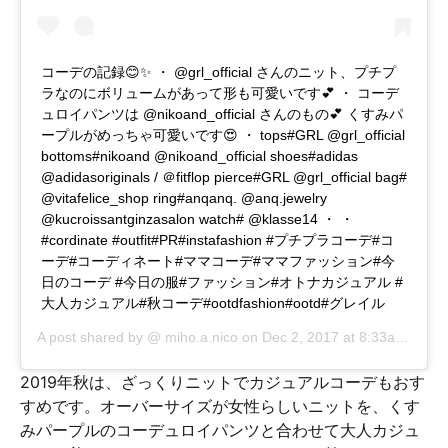
コーデの記録😊✨ ・ @grl_official さんのニット、プチプ
ラなのにボリュームがあって形も可愛いです💕 ・ コーデ
ュロイパンツは @nikoand_official さんのもの💕 くすみパ
ープルがめっちゃ可愛いです😍 ・ tops#GRL @grl_official
bottoms#nikoand @nikoand_official shoes#adidas
@adidasoriginals / ＠fitflop pierce#GRL @grl_official bag#
@vitafelice_shop ring#anqanq. @anq.jewelry
@kucroissantginzasalon watch# @klasse14 ・ ・
#cordinate #outfit#PR#instafashion #プチプラコーデ#コ
ーデ#コーディネート#ママコーデ#ママファッション#今
日のコーデ #今日の服#ファッション#オトナカジュアル #
大人カジュアル#秋コーデ#ootdfashion#ootd#グレイル
A post shared by @
miho.a.nico
on
Dec 2, 2017 at 8:33am PST
2019年秋は、ざっくりニットでカジュアルコーデもおす
すめです。オーバーサイズが女性らしいニットを、くす
みパープルのコーデュロイパンツと合わせて大人カジュ