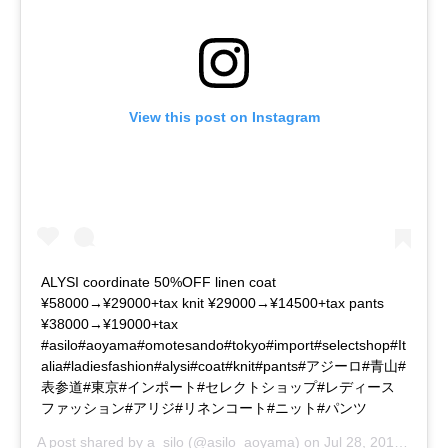
View this post on Instagram
ALYSI coordinate 50%OFF linen coat
¥58000→¥29000+tax knit ¥29000→¥14500+tax pants
¥38000→¥19000+tax
#asilo#aoyama#omotesando#tokyo#import#selectshop#It
alia#ladiesfashion#alysi#coat#knit#pants#アジーロ#青山#
表参道#東京#インポート#セレクトショップ#レディース
ファッション#アリジ#リネンコート#ニット#パンツ
A post shared by
a_silo
(@asilo_aoyama) on
Jul 28, 2018 at 7:04pm PDT