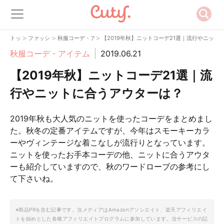
>
>
>
トップ
ファッション
秋服コーデ・アイテム
【2019年秋】ニットコーデ21選｜流行やニット
秋服コーデ・アイテム
2019.06.21
【2019年秋】ニットコーデ21選｜流
行やニットに合うアウターは？
2019年秋も大人気のニットを使ったコーデをまとめまし
た。秋冬の定番アイテムですが、今年はスモーキーカラ
ーやヴィンテージな着こなしが流行りとなっています。
ニットを使ったお手本コーデの他、ニットに合うアウタ
ーも紹介していますので、秋のワードローブの参考にし
て下さいね。
※商品PRを含む記事です。当メディアはAmazonアソシエイト、楽天アフィリエイ
トを始めとした各種アフィリエイトプログラムに参加しています。当サービスの記