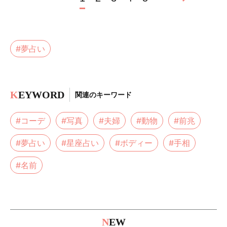
#夢占い
K
EYWORD
関連のキーワード
#コーデ
#写真
#夫婦
#動物
#前兆
#夢占い
#星座占い
#ボディー
#手相
#名前
N
EW