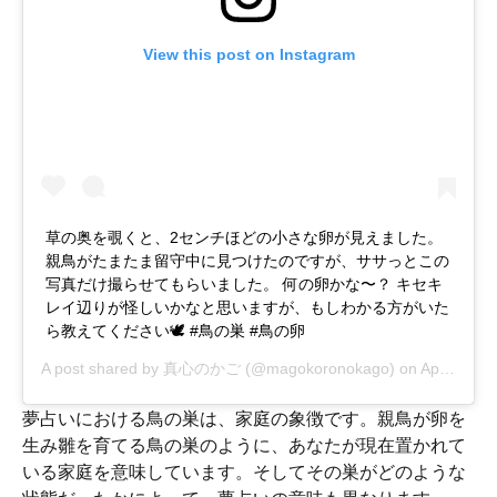
View this post on Instagram
草の奥を覗くと、2センチほどの小さな卵が見えました。
親鳥がたまたま留守中に見つけたのですが、ササっとこの
写真だけ撮らせてもらいました。 何の卵かな〜？ キセキ
レイ辺りが怪しいかなと思いますが、もしわかる方がいた
ら教えてください🕊 #鳥の巣 #鳥の卵
A post shared by
真心のかご
(@magokoronokago) on
Apr 15, 2018 at 2:38pm PDT
夢占いにおける鳥の巣は、家庭の象徴です。親鳥が卵を
生み雛を育てる鳥の巣のように、あなたが現在置かれて
いる家庭を意味しています。そしてその巣がどのような