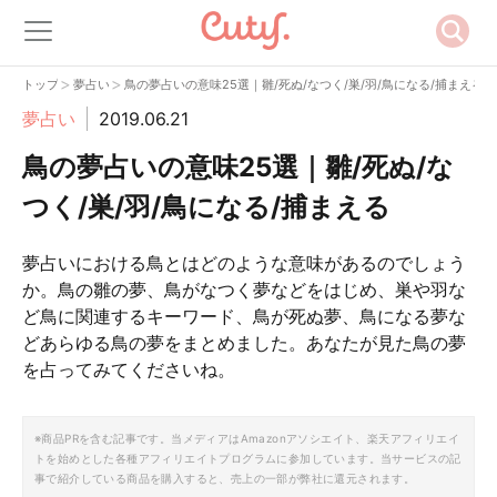
>
>
トップ
夢占い
鳥の夢占いの意味25選｜雛/死ぬ/なつく/巣/羽/鳥になる/捕まえる
夢占い
2019.06.21
鳥の夢占いの意味25選｜雛/死ぬ/な
つく/巣/羽/鳥になる/捕まえる
夢占いにおける鳥とはどのような意味があるのでしょう
か。鳥の雛の夢、鳥がなつく夢などをはじめ、巣や羽な
ど鳥に関連するキーワード、鳥が死ぬ夢、鳥になる夢な
どあらゆる鳥の夢をまとめました。あなたが見た鳥の夢
を占ってみてくださいね。
※商品PRを含む記事です。当メディアはAmazonアソシエイト、楽天アフィリエイ
トを始めとした各種アフィリエイトプログラムに参加しています。当サービスの記
事で紹介している商品を購入すると、売上の一部が弊社に還元されます。