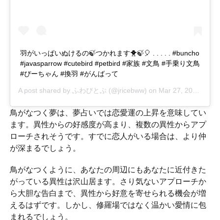
羽がいっぱいぬけるの🍃つかれます🐥🍃🎈 . . . . . #buncho
#javasparrow #cutebird #petbird #家族 #文鳥 #手乗り文鳥
#ぴーちゃん #換羽 #がんばって
A post shared by
ふわぴとぷ
(@jricebww) on
Mar 27, 2018 at 4:54am PDT
鳥がなつく夢は、夢占いでは恋愛運の上昇を意味してい
ます。異性からの好感度が高まり、複数の異性からアプ
ローチされそうです。すでに恋人がいる場合は、より仲
が深まるでしょう。
鳥がなつくように、あなたの周辺にもあなたに近付きた
がっている異性は沢山居ます。さり気ないアプローチか
ら大胆な告白まで、異性から好意を寄せられる機会が増
えるはずです。しかし、修羅場ではなく温かい愛情に包
まれるでしょう。