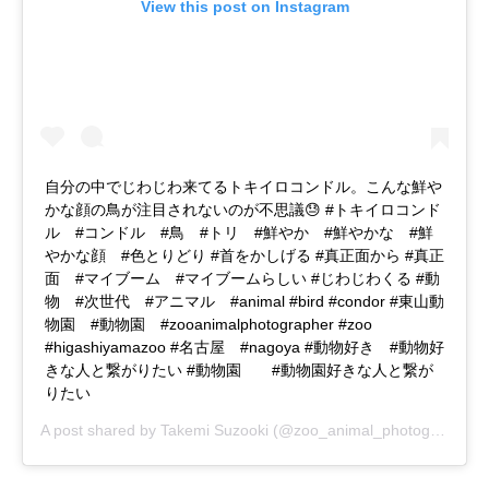
View this post on Instagram
自分の中でじわじわ来てるトキイロコンドル。こんな鮮や
かな顔の鳥が注目されないのが不思議😓 #トキイロコンド
ル #コンドル #鳥 #トリ #鮮やか #鮮やかな #鮮
やかな顔 #色とりどり #首をかしげる #真正面から #真正
面 #マイブーム #マイブームらしい #じわじわくる #動
物 #次世代 #アニマル #animal #bird #condor #東山動
物園 #動物園 #zooanimalphotographer #zoo
#higashiyamazoo #名古屋 #nagoya #動物好き #動物好
きな人と繋がりたい #動物園 #動物園好きな人と繋が
りたい
A post shared by
Takemi Suzooki
(@zoo_animal_photographer) on