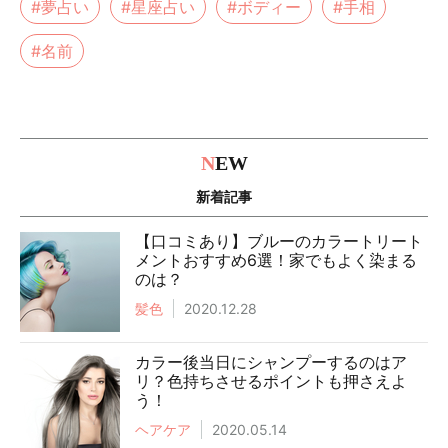
#夢占い
#星座占い
#ボディー
#手相
#名前
N
EW
新着記事
【口コミあり】ブルーのカラートリート
メントおすすめ6選！家でもよく染まる
のは？
髪色
2020.12.28
カラー後当日にシャンプーするのはア
リ？色持ちさせるポイントも押さえよ
う！
ヘアケア
2020.05.14