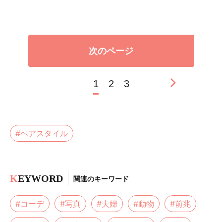
次のページ
1
2
3
#ヘアスタイル
K
EYWORD
関連のキーワード
#コーデ
#写真
#夫婦
#動物
#前兆