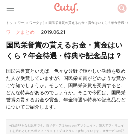
>
>
>
トップ
ワーク
ワークまとめ
国民栄誉賞の貰えるお金・賞金はいくら？年金待遇・特典
ワークまとめ
2019.06.21
国民栄誉賞の貰えるお金・賞金はい
くら？年金待遇・特典や記念品は？
国民栄誉賞といえば、色々な分野で輝かしい功績を収め
た人が受賞していますが、国民栄誉賞がどのような賞か
ご存知でしょうか。そして、国民栄誉賞を受賞すると、
どんな特典があるのでしょうか。そこで今回は、国民栄
誉賞の貰えるお金や賞金、年金待遇や特典や記念品など
についてご紹介します。
※商品PRを含む記事です。当メディアはAmazonアソシエイト、楽天アフィリエイ
トを始めとした各種アフィリエイトプログラムに参加しています。当サービスの記