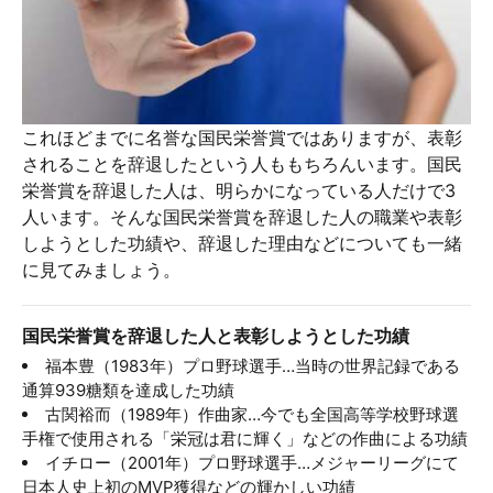
これほどまでに名誉な国民栄誉賞ではありますが、表彰
されることを辞退したという人ももちろんいます。国民
栄誉賞を辞退した人は、明らかになっている人だけで3
人います。そんな国民栄誉賞を辞退した人の職業や表彰
しようとした功績や、辞退した理由などについても一緒
に見てみましょう。
国民栄誉賞を辞退した人と表彰しようとした功績
福本豊（1983年）プロ野球選手…当時の世界記録である
通算939糖類を達成した功績
古関裕而（1989年）作曲家…今でも全国高等学校野球選
手権で使用される「栄冠は君に輝く」などの作曲による功績
イチロー（2001年）プロ野球選手…メジャーリーグにて
日本人史上初のMVP獲得などの輝かしい功績