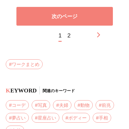
次のページ
1
2
#ワークまとめ
K
EYWORD
関連のキーワード
#コーデ
#写真
#夫婦
#動物
#前兆
#夢占い
#星座占い
#ボディー
#手相