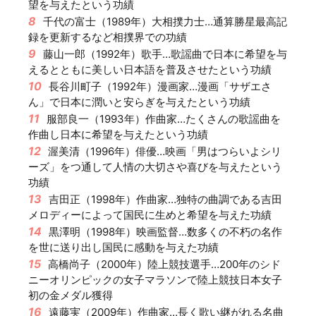
望を与えたという功績
8
千代の富士（1989年）大相撲力士…通算勝星最高記
録を更新するなど相撲界での功績
9
藤山一郎（1992年）歌手…歌謡曲で日本に希望を与
えるとともに美しい日本語を普及させたという功績
10
長谷川町子（1992年）漫画家…漫画「サザエさ
ん」で日本に潤いと安らぎを与えたという功績
11
服部良一（1993年）作曲家…たくさんの歌謡曲を
作曲し日本に希望を与えたという功績
12
渥美清（1996年）俳優…映画「男はつらいよシリ
ーズ」をつ通して人情の大切さや喜びを与えたという
功績
13
吉田正（1998年）作曲家…独特の曲調である吉田
メロディーによって国民に生めと希望を与えた功績
14
黒澤明（1998年）映画監督…数多くの不朽の名作
を世に送り出し国民に感動を与えた功績
15
高橋尚子（2000年）陸上競技選手…200年のシド
ニーオリンピックの女子マラソンで陸上競技日本女子
初の金メダル獲得
16
遠藤実（2009年）作曲家…長く歌い継がれる名曲