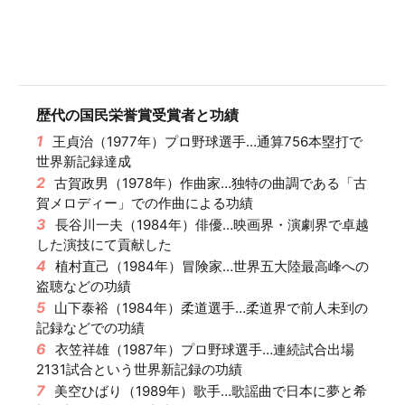
歴代の国民栄誉賞受賞者と功績
1
王貞治（1977年）プロ野球選手…通算756本塁打で
世界新記録達成
2
古賀政男（1978年）作曲家…独特の曲調である「古
賀メロディー」での作曲による功績
3
長谷川一夫（1984年）俳優…映画界・演劇界で卓越
した演技にて貢献した
4
植村直己（1984年）冒険家…世界五大陸最高峰への
盗聴などの功績
5
山下泰裕（1984年）柔道選手…柔道界で前人未到の
記録などでの功績
6
衣笠祥雄（1987年）プロ野球選手…連続試合出場
2131試合という世界新記録の功績
7
美空ひばり（1989年）歌手…歌謡曲で日本に夢と希