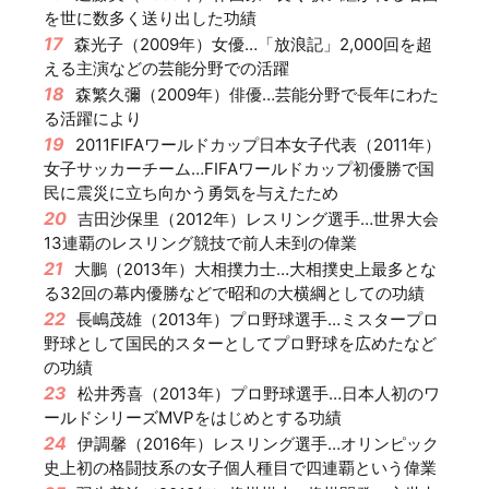
を世に数多く送り出した功績
17
森光子（2009年）女優…「放浪記」2,000回を超
える主演などの芸能分野での活躍
18
森繁久彌（2009年）俳優…芸能分野で長年にわた
る活躍により
19
2011FIFAワールドカップ日本女子代表（2011年）
女子サッカーチーム…FIFAワールドカップ初優勝で国
民に震災に立ち向かう勇気を与えたため
20
吉田沙保里（2012年）レスリング選手…世界大会
13連覇のレスリング競技で前人未到の偉業
21
大鵬（2013年）大相撲力士…大相撲史上最多とな
る32回の幕内優勝などで昭和の大横綱としての功績
22
長嶋茂雄（2013年）プロ野球選手…ミスタープロ
野球として国民的スターとしてプロ野球を広めたなど
の功績
23
松井秀喜（2013年）プロ野球選手…日本人初のワ
ールドシリーズMVPをはじめとする功績
24
伊調馨（2016年）レスリング選手…オリンピック
史上初の格闘技系の女子個人種目で四連覇という偉業