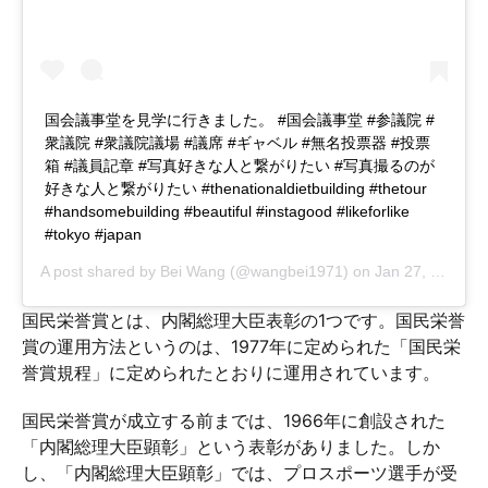
国会議事堂を見学に行きました。 #国会議事堂 #参議院 #
衆議院 #衆議院議場 #議席 #ギャベル #無名投票器 #投票
箱 #議員記章 #写真好きな人と繋がりたい #写真撮るのが
好きな人と繋がりたい #thenationaldietbuilding #thetour
#handsomebuilding #beautiful #instagood #likeforlike
#tokyo #japan
A post shared by
Bei Wang
(@wangbei1971) on
Jan 27, 2019 at 7:10pm PST
国民栄誉賞とは、内閣総理大臣表彰の1つです。国民栄誉
賞の運用方法というのは、1977年に定められた「国民栄
誉賞規程」に定められたとおりに運用されています。
国民栄誉賞が成立する前までは、1966年に創設された
「内閣総理大臣顕彰」という表彰がありました。しか
し、「内閣総理大臣顕彰」では、プロスポーツ選手が受