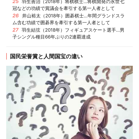
25
羽生善治（2018年）将棋棋士…将棋開発の永世七
冠などの功績で賞議会を牽引する第一人者として
26
井山裕太（2018年）囲碁棋士…年間グランドスラ
ム含む功績で囲碁界を牽引する第一人者として
27
羽生結弦（2018年）フィギュアスケート選手…男
子シングル種目66年ぶりの2連覇達成
国民栄誉賞と人間国宝の違い