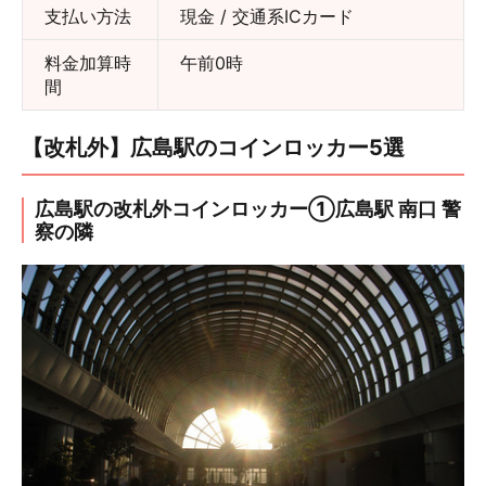
支払い方法
現金 / 交通系ICカード
料金加算時
午前0時
間
【改札外】広島駅のコインロッカー5選
広島駅の改札外コインロッカー①広島駅 南口 警
察の隣