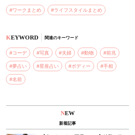
#ワークまとめ
#ライフスタイルまとめ
K
EYWORD
関連のキーワード
#コーデ
#写真
#夫婦
#動物
#前兆
#夢占い
#星座占い
#ボディー
#手相
#名前
N
EW
新着記事