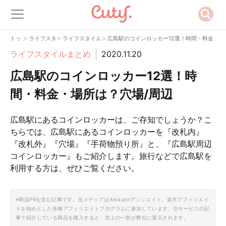
>
>
>
トップ
ライフスタイル
ライフスタイルまとめ
広島駅のコインロッカー12選！時間・料金・場
ライフスタイルまとめ
2020.11.20
広島駅のコインロッカー12選！時
間・料金・場所は？穴場/周辺
広島駅にあるコインロッカーは、ご存知でしょうか？こ
ちらでは、広島駅にあるコインロッカーを『改札内』
『改札外』『穴場』『手荷物預り所』と、『広島駅周辺
コインロッカー』もご紹介します。旅行などで広島駅を
利用する方は、ぜひご覧ください。
※商品PRを含む記事です。当メディアはAmazonアソシエイト、楽天アフィリエイ
トを始めとした各種アフィリエイトプログラムに参加しています。当サービスの記
事で紹介している商品を購入すると、売上の一部が弊社に還元されます。