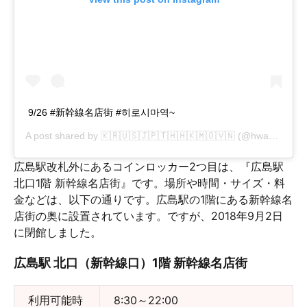
9/26 #新幹線名店街 #히로시마역~
A post shared by
🇰🇷🇺🇸🇯🇵🇹🇭🇭🇰🇲🇴🇻🇳
(@hwany_story) on
広島駅改札外にあるコインロッカー2つ目は、『広島駅
北口1階 新幹線名店街』です。場所や時間・サイズ・料
金などは、以下の通りです。広島駅の1階にある新幹線名
店街の奥に設置されています。ですが、2018年9月2日
に閉館しました。
広島駅 北口（新幹線口）1階 新幹線名店街
利用可能時
8:30～22:00