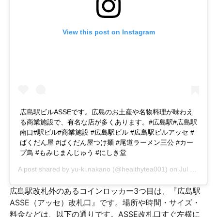
View this post on Instagram
広島駅ビルASSEです。広島のお土産や名物料理が味わえ
る商業施設で、有名な店が多くあります。#広島駅#広島駅
南口#駅ビル#商業施設 #広島駅ビル #広島駅ビルアッセ #
ばくだん屋 #ばくだん屋つけ麺 #尾道ラーメン三公 #カー
プ鳥 #もみじまんじゅう #にしき堂
A post shared by
yu‐ki.nakano
(@healthytea001) on
Jul 25, 2019 at 4:48pm PDT
広島駅改札外のあるコインロッカー3つ目は、『広島駅
ASSE（アッセ）改札口』です。場所や時間・サイズ・
料金などは、以下の通りです。ASSE改札口すぐ左横に