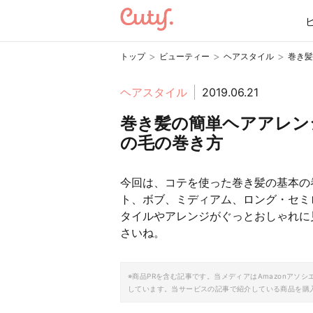
>
>
>
トップ
ビューティー
ヘアスタイル
巻き髪
ヘアスタイル
2019.06.21
巻き髪の簡単ヘアアレン
の毛の巻き方
今回は、コテを使った巻き髪の基本の
ト、ボブ、ミディアム、ロング・セミ
タイルやアレンジがぐっとおしゃれに
さいね。
※商品PRを含む記事です。当メディアはAmazonア
しています。当サービスの記事で紹介している商品を購