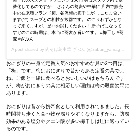
梅干しのススメ☆ トッピング 100円 実はスタッフ内で定
番化してるのですが… ざぶんの蕎麦や中華に 店内で販売
中の在来種ブランド梅、谷沢梅の梅干しが しこたま合い
ます(^^) スープとの相性が抜群です。 のこりわずかとな
って来てますが、是非お試しください！ 新そばになって
すぐのこの時期は、本当に蕎麦が旨いです。 #梅干し #蕎
麦 #ざぶん
A post shared by
肉そば鳥中華 ざぶん
(@zabun_yamagata) on
D
おにぎりの中身で定番人気のおすすめな具の2つ目は、
「梅」です。梅はおにぎりで昔からある定番の具でよ
ね。ご飯と一緒に食べるとおいしいのはもちろんです
が、梅がおにぎりの具に相応しい理由は梅の殺菌効果に
あります。
おにぎりは昔から携帯食として利用されてきました。長
時間持ち歩くと食べ物が腐りやすくなりますから、防腐
効果のある塩分やクエン酸が多い梅干しは理に適ってい
るのです。