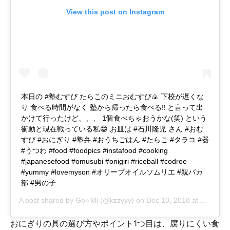
View this post on Instagram
本日の #塾むすび たらこのミニおむすび🍙 下校が遅くな
り 食べる時間がなく 塾から帰ったら食べる‼ と言って出
かけて行ったけど、、、 1個食べちゃおうかな(笑) という
衝動と現在戦っている私😁 お皿は #石川隆児 さん #おむ
すび #おにぎり #塾弁 #おうちごはん #たらこ #タラコ #器
#うつわ #food #foodpics #instafood #cooking
#japanesefood #omusubi #onigiri #riceball #codroe
#yummy #lovemyson #オリーブオイルソムリエ #親バカ
部 #男の子
A post shared by
Go⭐Mi
(@kzzyyy) on
Dec 10, 2018 at 1:49am PST
おにぎりの具の選び方やポイント1つ目は、腐りにくい食