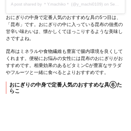
A post shared by
＊Y.machiko＊
(@y_machi0109) on
Sep 25, 2018 at 11:38pm PDT
おにぎりの中身で定番人気のおすすめな具の5つ目は、
「昆布」です。おにぎりの中に入っている昆布の佃煮の
甘辛い味わいは、懐かしくてほっこりするような美味し
さですよね。
昆布はミネラルや食物繊維も豊富で腸内環境を良くして
くれます。便秘にお悩みの女性には昆布のおにぎりがお
すすめです。相乗効果のあるビタミンCが豊富なサラダ
やフルーツと一緒に食べるとよりおすすめです。
おにぎりの中身で定番人気のおすすめな具⑥た
らこ