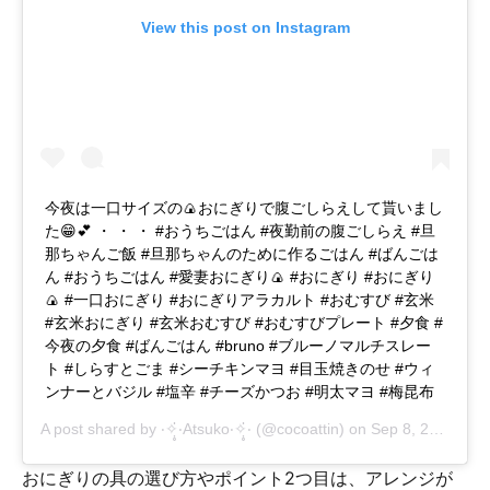
View this post on Instagram
今夜は一口サイズの🍙おにぎりで腹ごしらえして貰いまし
た😁💕 ・ ・ ・ #おうちごはん #夜勤前の腹ごしらえ #旦
那ちゃんご飯 #旦那ちゃんのために作るごはん #ばんごは
ん #おうちごはん #愛妻おにぎり🍙 #おにぎり #おにぎり
🍙 #一口おにぎり #おにぎりアラカルト #おむすび #玄米
#玄米おにぎり #玄米おむすび #おむすびプレート #夕食 #
今夜の夕食 #ばんごはん #bruno #ブルーノマルチスレー
ト #しらすとごま #シーチキンマヨ #目玉焼きのせ #ウィ
ンナーとバジル #塩辛 #チーズかつお #明太マヨ #梅昆布
A post shared by
‧✧̣̥̇‧Atsuko‧✧̣̥̇‧
(@cocoattin) on
Sep 8, 2017 at 2:04am PDT
おにぎりの具の選び方やポイント2つ目は、アレンジが