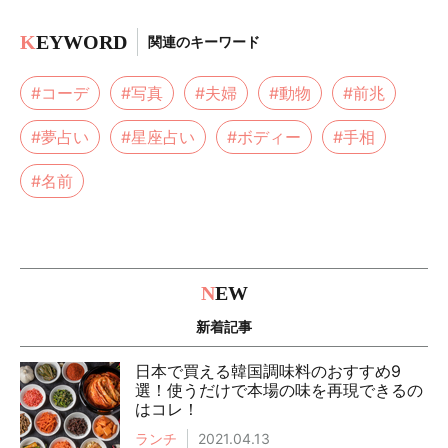
K
EYWORD
関連のキーワード
#コーデ
#写真
#夫婦
#動物
#前兆
#夢占い
#星座占い
#ボディー
#手相
#名前
N
EW
新着記事
日本で買える韓国調味料のおすすめ9
選！使うだけで本場の味を再現できるの
はコレ！
ランチ
2021.04.13