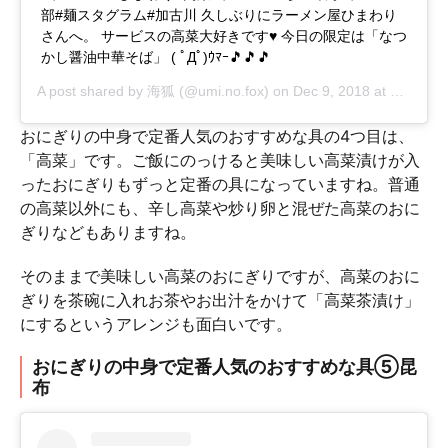
部#麺スタグラム#加古川 久しぶりにラーメン屋ひまわり
さんへ。 サービスの高菜大好きです♥ 今日の限定は「なつ
かし醤油中華そば」 ( ﾟДﾟ)ｳﾏｰ🎵🎵🎵
A post shared by
海狐
(@umi.no.fox) on
Dec 9, 2018 at 12:59am PST
おにぎりの中身で定番人気のおすすめな具の4つ目は、
「高菜」です。ご飯にのっけると美味しい高菜漬けが入
ったおにぎりもずっと定番の具になっていますね。普通
の高菜以外にも、辛し高菜や炒り卵と混ぜた高菜のおに
ぎりなどもありますね。
そのままで美味しい高菜のおにぎりですが、高菜のおに
ぎりを茶碗に入れお茶やお出汁をかけて「高菜茶漬け」
にするというアレンジも面白いです。
おにぎりの中身で定番人気のおすすめな具⑤昆
布