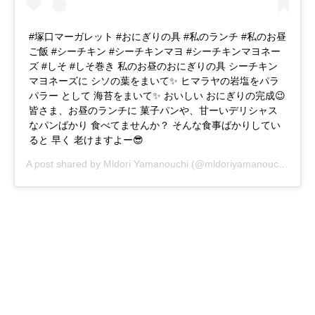
#塚口マーガレット #おにぎりの具 #私のランチ #私のお昼
ご飯 #シーチキン #シーチキンマヨ #シーチキンマヨネー
ズ #しそ #しそ巻き 私のお昼のおにぎりの具 シーチキン
マヨネーズに シソの葉をまいて✨ ヒマラヤの岩塩をパラ
パラー として 海苔をまいて✨ おいしい おにぎりの完成😉
皆さま、お昼のランチに 菓子パンや、甘ーいデリシャス
なパンばかり 食べてませんか？ そんな食事ばかりしてい
ると 早く 老けますよー😎
A post shared by
Mldori Yamanouchi
(@mldoriyamanouchi) on
J