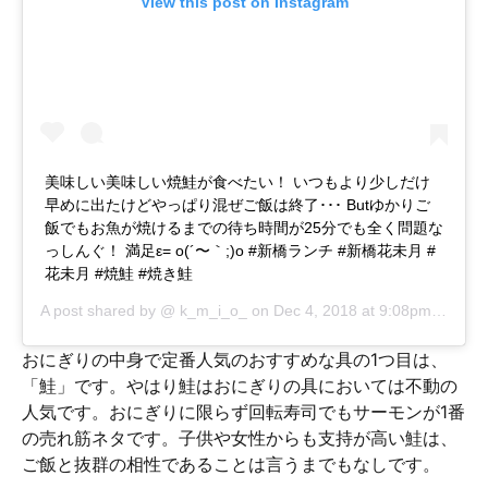
View this post on Instagram
美味しい美味しい焼鮭が食べたい！ いつもより少しだけ
早めに出たけどやっぱり混ぜご飯は終了･･･ Butゆかりご
飯でもお魚が焼けるまでの待ち時間が25分でも全く問題な
っしんぐ！ 満足ε= o(´〜｀;)o #新橋ランチ #新橋花未月 #
花未月 #焼鮭 #焼き鮭
A post shared by @
k_m_i_o_
on
Dec 4, 2018 at 9:08pm PST
おにぎりの中身で定番人気のおすすめな具の1つ目は、
「鮭」です。やはり鮭はおにぎりの具においては不動の
人気です。おにぎりに限らず回転寿司でもサーモンが1番
の売れ筋ネタです。子供や女性からも支持が高い鮭は、
ご飯と抜群の相性であることは言うまでもなしです。