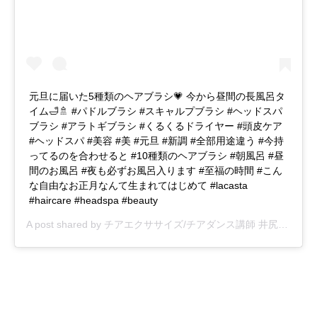
元旦に届いた5種類のヘアブラシ💗 今から昼間の長風呂タ
イム🛁🚿 #パドルブラシ #スキャルプブラシ #ヘッドスパ
ブラシ #アラトギブラシ #くるくるドライヤー #頭皮ケア
#ヘッドスパ #美容 #美 #元旦 #新調 #全部用途違う #今持
ってるのを合わせると #10種類のヘアブラシ #朝風呂 #昼
間のお風呂 #夜も必ずお風呂入ります #至福の時間 #こん
な自由なお正月なんて生まれてはじめて #lacasta
#haircare #headspa #beauty
A post shared by
チアエクササイズ/チアダンス講師 井尻百百子
(