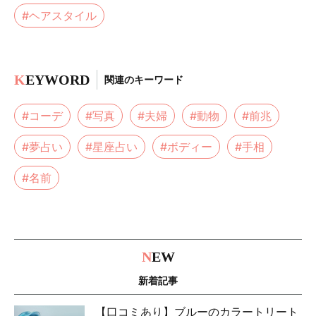
#ヘアスタイル
K
EYWORD
関連のキーワード
#コーデ
#写真
#夫婦
#動物
#前兆
#夢占い
#星座占い
#ボディー
#手相
#名前
N
EW
新着記事
【口コミあり】ブルーのカラートリート