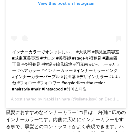
View this post on Instagram
インナーカラーでオシャレに♪♪ 、 #大阪市 #鶴見区美容室
#城東区美容室 #サロン #美容師 #stage今福鶴見 #蒲生四
丁目 #今福鶴見 #横堤 #鶴見緑地 #門真南 #いっしー #カラ
ー #ヘアカラー #インナーカラー #インナーカラーピンク
#インナーカラーパープル #お洒落 #デザインカラー #いい
ね #フォロー #フォロワー #tagsforlikes #haircolor
#hairstyle #hair #Instagood #헤어스타일
A post shared by
Naoki Ishihara
(@silette.issy) on
Dec 1, 2018 at 7:56pm PST
黒髪におすすめなインナーカラー1つ目は、内側に広めの
インナーカラーです。内側に広めにインナーカラーをす
る事で、黒髪とのコントラストがよく表現できます。ハ