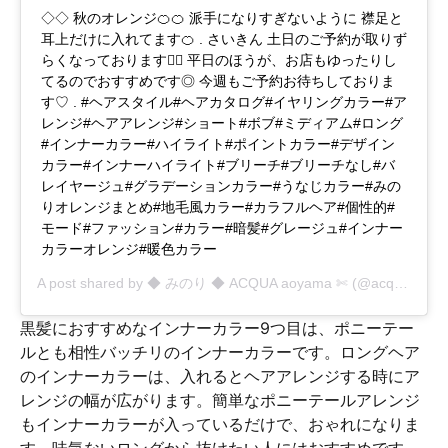
◇◇ 秋のオレンジ🍊🍊 派手になりすぎないように 襟足と
耳上だけに入れてます🍊 . さいきん 土日のご予約が取りず
らくなっております🙇‍♀️ 平日のほうが、お店もゆったりし
てるのでおすすめです◎ 今週もご予約お待ちしておりま
す♡ . #ヘアスタイル#ヘアカタログ#イヤリングカラー#ア
レンジ#ヘアアレンジ#ショート#ボブ#ミディアム#ロング
#インナーカラー#ハイライト#ポイントカラー#デザイン
カラー#インナーハイライト#ブリーチ#ブリーチなし#バ
レイヤージュ#グラデーションカラー#うなじカラー#みの
りオレンジまとめ#地毛風カラー#カラフルヘア#個性的#
モード#ファッション#カラー#暗髪#グレージュ#インナー
カラーオレンジ#暖色カラー
A post shared by
◆ みのり ◆ ACQUA aoyama ✄
(@acqua.minori) on
黒髪におすすめなインナーカラー9つ目は、ポニーテー
ルとも相性バッチリのインナーカラーです。ロングヘア
のインナーカラーは、入れるとヘアアレンジする時にア
レンジの幅が広がります。簡単なポニーテールアレンジ
もインナーカラーが入っているだけで、おゃれになりま