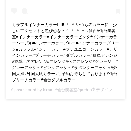
カラフルインナーカラー🏳️‍🌈❣️ ＊ ＊ いつものカラーに、少
しのアクセントと遊び心を＾＾ ＊ ＊ ＊ #仙台#仙台美容
室#インナーカラー#インナーカラーピンク#インナーカラ
ーパープル#インナーカラーブルー#インナーカラーグリー
ン#カラフルインナーカラー#プチユニコーンカラー#デザ
インカラー#ブリーチカラー#ダブルカラー#簡単アレンジ
#簡単ヘアアレンジ#アレンジ#ヘアアレンジ#グレージュ#
グレーアッシュ#ピンクアッシュ#ラベンダーアッシュ#外
国人風#外国人風カラー#ご予約お待ちしております#仙台
ブリーチカラー#仙台ダブルカラー
A post shared by
hirame/仙台美容室/garden💐デザインカラー
(@