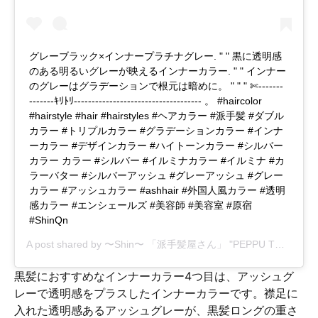
グレーブラック×インナープラチナグレー. " " 黒に透明感
のある明るいグレーが映えるインナーカラー. " " インナー
のグレーはグラデーションで根元は暗めに。 " " " ­­✄­­--­­--­­--­­-
-­­--­­--­­--ｷﾘﾄﾘ­­-­­--­­--­­--­­--­­--­­--­­--­­--­­--­­--­­--­­--­­--­­--­­--­­--­­--­­- 。 #haircolor
#hairstyle #hair #hairstyles #ヘアカラー #派手髪 #ダブル
カラー #トリプルカラー #グラデーションカラー #インナ
ーカラー #デザインカラー #ハイトーンカラー #シルバー
カラー カラー #シルバー #イルミナカラー #イルミナ #カ
ラーバター #シルバーアッシュ #グレーアッシュ #グレー
カラー #アッシュカラー #ashhair #外国人風カラー #透明
感カラー #エンシェールズ #美容師 #美容室 #原宿
#ShinQn
A post shared by
〜Shin〜 「派手髪屋さん」 "PEPPU TOKYO"
(@
黒髪におすすめなインナーカラー4つ目は、アッシュグ
レーで透明感をプラスしたインナーカラーです。襟足に
入れた透明感あるアッシュグレーが、黒髪ロングの重さ