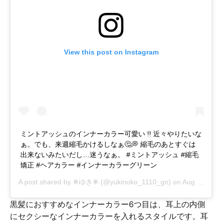
View this post on Instagram
ミントアッシュのインナーカラー可愛い !! 近々やりたいな
ぁ。でも、来週縮毛かけるしなぁ🤔💭 縮毛のあとすぐは
出来ないみたいだし…迷うなぁ。 #ミントアッシュ #縮毛
矯正 #ヘアカラー #インナーカラーグリーン
A post shared by
❄ゆき❄
(@yukinoko_1110_gn) on
Aug 16, 2018 at 3:12am PDT
黒髪におすすめなインナーカラー6つ目は、耳上の内側
にセクシーなインナーカラーを入れるスタイルです。耳