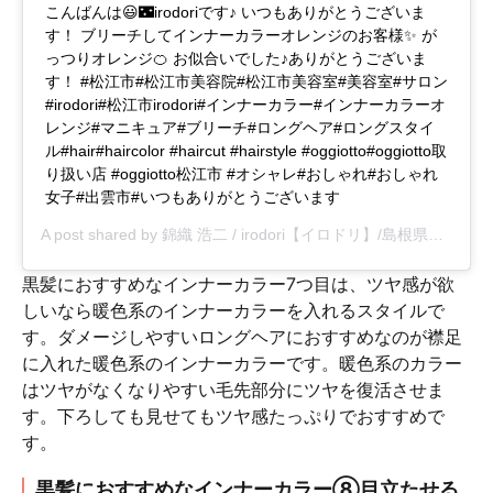
こんばんは😃🌃irodoriです♪ いつもありがとうございま
す！ ブリーチしてインナーカラーオレンジのお客様✨ が
っつりオレンジ🍊 お似合いでした♪ありがとうございま
す！ #松江市#松江市美容院#松江市美容室#美容室#サロン
#irodori#松江市irodori#インナーカラー#インナーカラーオ
レンジ#マニキュア#ブリーチ#ロングヘア#ロングスタイ
ル#hair#haircolor #haircut #hairstyle #oggiotto#oggiotto取
り扱い店 #oggiotto松江市 #オシャレ#おしゃれ#おしゃれ
女子#出雲市#いつもありがとうございます
A post shared by
錦織 浩二 / irodori【イロドリ】/島根県松江市
(@
黒髪におすすめなインナーカラー7つ目は、ツヤ感が欲
しいなら暖色系のインナーカラーを入れるスタイルで
す。ダメージしやすいロングヘアにおすすめなのが襟足
に入れた暖色系のインナーカラーです。暖色系のカラー
はツヤがなくなりやすい毛先部分にツヤを復活させま
す。下ろしても見せてもツヤ感たっぷりでおすすめで
す。
黒髪におすすめなインナーカラー⑧目立たせる