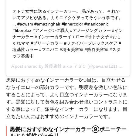
オトナ女性に送るインナーカラー。 品があって、それで
いてアソビがある。カミニドクケヲってそういう事です。
. . #acwsm #amazinghair #innercolor #manicpanic
#fiberplex #アメージング職人 #アメージングカラー #イン
ナーカラー #インナーカラーイエロー #オトナ女子 #おし
ゃれママ #ブリーチカラー #ファイバープレックスケア #
塩基性カラー #マニパニ #埼玉美容室 #熊谷美容室 #スタ
ッフ募集中
A post shared by
近藤康雄 a.k.a ＹＳＯ
(@pawana121) on
Oct 1
黒髪におすすめなインナーカラー8つ目は、目立たせる
ならイエローの部分カラーです。明度差を激しい色味に
することによって、より目立つインナーカラーになりま
す。黒髪に対して黄色を組み合わせ強いコントラストに
する事によって、派手なインナーカラーになります。目
立ちたい人にはおすすめのインナーカラーです。
黒髪におすすめなインナーカラー⑨ポニーテー
ルとも相性バッチリ