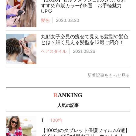
すすめ市販カラー剤5選！お手軽魅力
UP♡
髪色
2020.03.20
丸顔女子必見の痩せて見える髪型や髪色
とは？細く見える髪型を13選ご紹介！
ヘアスタイル
2021.08.26
新着記事をもっと見る
R
ANKING
人気の記事
1
100均
【100均のタブレット保護フィルム6選】
ダイソーのiPad用やフリーカットも！