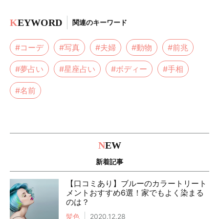
K
EYWORD
関連のキーワード
#コーデ
#写真
#夫婦
#動物
#前兆
#夢占い
#星座占い
#ボディー
#手相
#名前
N
EW
新着記事
【口コミあり】ブルーのカラートリート
メントおすすめ6選！家でもよく染まる
のは？
髪色
2020.12.28