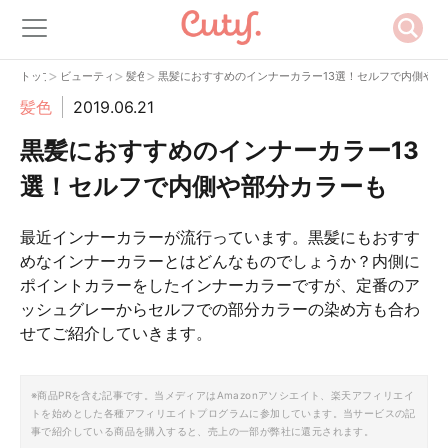
>
>
>
トップ
ビューティー
髪色
黒髪におすすめのインナーカラー13選！セルフで内側や部
髪色
2019.06.21
黒髪におすすめのインナーカラー13
選！セルフで内側や部分カラーも
最近インナーカラーが流行っています。黒髪にもおすす
めなインナーカラーとはどんなものでしょうか？内側に
ポイントカラーをしたインナーカラーですが、定番のア
ッシュグレーからセルフでの部分カラーの染め方も合わ
せてご紹介していきます。
※商品PRを含む記事です。当メディアはAmazonアソシエイト、楽天アフィリエイ
トを始めとした各種アフィリエイトプログラムに参加しています。当サービスの記
事で紹介している商品を購入すると、売上の一部が弊社に還元されます。