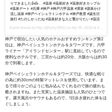
りできました👍👍 . . #温泉 #温泉好き #温泉好きカップル
#温泉デート #兵庫 #神戸 #神戸六甲温泉 #濱泉 #源泉かけ
流し温泉 #神戸ベイシェラトンホテル #神戸夜景 #誕生日
旅行 #たのしかったね #温泉好きな人と繋がりたい #温活
A post shared by
h&y
(@hyhy.0901) on
Apr 26, 2018 at 4:56am PDT
神戸で宿泊したい人気のホテルおすすめランキング第2
位は、神戸ベイシェラトンホテル＆タワーズです。六甲
ライナー「アイランドセンター」駅に直結しているので
便利なホテルです。三宮からは約20分、大阪からは約30
分で到着します。
神戸ベイシェラトンホテル＆タワーズでは、快適な眠り
の為に約30cmの特製マットレスを使用しています。ま
るで揺りかごのように包み込んでくれるので旅の疲れも
癒されますね。また充実した温泉施設も人気のひとつで
す。露天風呂やサウナもあるので、1日歩き疲れた体をほ
ぐしましょう。