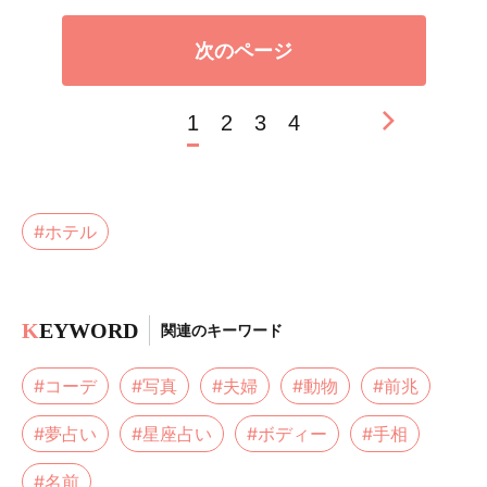
次のページ
1
2
3
4
#ホテル
K
EYWORD
関連のキーワード
#コーデ
#写真
#夫婦
#動物
#前兆
#夢占い
#星座占い
#ボディー
#手相
#名前