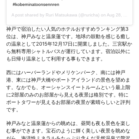
#kobeminatoonsennren
A post shared by
Ruri Matsukawa
(@ruricha) on
Aug 28, 2018 at 9:03am PDT
神戸で宿泊したい人気のホテルおすすめランキング第3
位は、神戸みなと温泉蓮です。地球の鼓動を感じる癒し
の温泉として2015年12月17日に開業しました。三宮駅か
ら無料専用シャトルバスが運行しています。宿泊以外に
も日帰り温泉として利用する事もできます。
西にはハーバーランドやメリケンパーク、南には神戸
港、東には神戸大橋やポートアイランドの景色を望めま
す。なかでも、オーシャンスイートルームという最上階
に2部屋のみのお部屋から見える夜景は格別です。特に
ポートタワーが見えるお部屋の夜景が素晴らしいと評判
です。
神戸みなと温泉蓮からの眺めは、昼間も夜も景色を楽し
む事ができます。宝石のように輝く美しい夜景を眺めな
がら、海洋性ミネラルをたっぷり含んだ天然温泉で贅沢