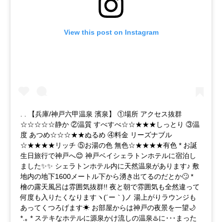
View this post on Instagram
. . 【兵庫/神戸六甲温泉 濱泉】 ①場所 アクセス抜群
☆☆☆☆☆静か ②温質 すべすべ☆☆★★★しっとり ③温
度 あつめ☆☆☆★★ぬるめ ④料金 リーズナブル
☆★★★★リッチ ⑤お湯の色 無色☆★★★★有色 * お誕
生日旅行で神戸へ😊 神戸ベイシェラトンホテルに宿泊し
ました✨✨ シェラトンホテル内に天然温泉があります♪ 敷
地内の地下1600メートル下から湧き出てるのだとか🙄 *
檜の露天風呂は雰囲気抜群!! 夜と朝で雰囲気も全然違って
何度も入りたくなりますヽ(´ー｀)ノ 湯上がりラウンジも
あってくつろげます☀︎ お部屋からは神戸の夜景を一望🌙
*.｡ * ステキなホテルに源泉かけ流しの温泉♨️に･･･まった