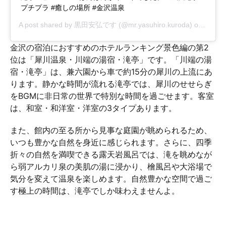
プチプラ #癒しの場所 #金沢温泉
A post shared by
黒田安弘です
(@mr.yasuhiro.kuroda) on
Dec 7,
金沢の宿泊におすすめのホテルランキング景色編の第2
位は「犀川温泉・川端の湯宿・滝亭」です。「川端の湯
宿・滝亭」は、兼六園から車で約15分の犀川の上流にあ
ります。静かな時間が流れる滝亭では、犀川のせせらぎ
をBGMに非日常の世界で特別な時間を過ごせます。客室
は、和室・和洋室・洋室の3タイプあります。
また、館内の至る所から見事な庭園が眺められるため、
いつも豊かな自然を身近に感じられます。さらに、四季
折々の自然を満喫できる露天岩風呂では、滝を眺めなが
ら弱アルカリ泉の美肌の湯に浸かり、檜風呂や大浴場で
気分を変えて温泉を楽しめます。自然豊かな空間で過ご
す極上の時間は、滝亭でしか味わえませんよ。