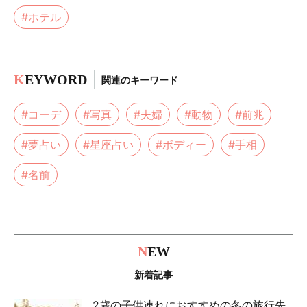
#ホテル
K
EYWORD
関連のキーワード
#コーデ
#写真
#夫婦
#動物
#前兆
#夢占い
#星座占い
#ボディー
#手相
#名前
N
EW
新着記事
2歳の子供連れにおすすめの冬の旅行先