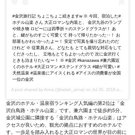
#金沢旅行記 ちょこちょこ続きますw ※ 今回、宿泊した#
ホテル山楽 さん 大正ロマンな内装と、 金沢九谷のランプ
や焼き物 ロビーには四季折々のステンドグラスが！ あ
と、鍵がものすごく可愛くて 持って帰りたかった‥！ お
部屋もかわいかったよー！ 安定で写真を撮り忘れたのだ
けれど ※ 従業員さん、どなたも とても親切な対応をして
くださったし、 立地もとてもよかったので 次に金沢行く
ときも泊まりたいなー！ ※ #金沢 #kanazawa #兼六園近
くのホテル #大正ロマン #ステンドグラス #鍵が可愛い #
天然温泉 #温泉後にアイスくれる #アイスの消費量が全国
一位の金沢
A post shared by
Anna
(@selah_anna) on
Jul 25, 2018 at 1:13am PDT
金沢のホテル・温泉宿ランキング人気編の第2位は「金
沢白鳥路・ホテル山楽」です。兼六園まで徒歩約5分、
金沢城公園に隣接する「金沢白鳥路・ホテル山楽」はア
クセスが良いため、観光の拠点におすすめのホテルで
す。一歩足を踏み入れると大正ロマンの世界が目の前に