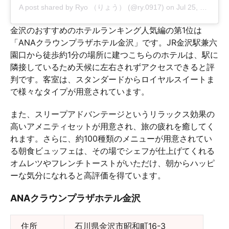
A post shared by
Ryo （りょう）
(@ry.0917) on
Jul 25, 2016 at 5:14pm PDT
金沢のおすすめのホテルランキング人気編の第1位は
「ANAクラウンプラザホテル金沢」です。JR金沢駅兼六
園口から徒歩約1分の場所に建つこちらのホテルは、駅に
隣接しているため天候に左右されずアクセスできると評
判です。客室は、スタンダードからロイヤルスイートま
で様々なタイプが用意されています。
また、スリープアドバンテージというリラックス効果の
高いアメニティセットが用意され、旅の疲れを癒してく
れます。さらに、約100種類のメニューが用意されてい
る朝食ビュッフェは、その場でシェフが仕上げてくれる
オムレツやフレンチトーストがいただけ、朝からハッピ
ーな気分になれると高評価を得ています。
ANAクラウンプラザホテル金沢
住所
石川県金沢市昭和町16-3