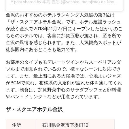
A post shared by
本島 義朗
(@yoshiro_motojima) on
Nov 26, 2018 at 8:18pm PST
金沢のおすすめのホテルランキング人気編の第3位は
「ザ・スクエアホテル金沢」です。ホテル建設ラッシュ
が続く金沢で2018年11月27日にオープンしたばかりのこ
ちらのホテルでは、客室に加賀五彩が施され、至る所で
金沢の風情を感じられます。また、人気観光スポットが
徒歩圏内にあるところも魅力です。
お部屋のタイプもモデレートツインからスーペリアルダ
ブルまで用意されているので、様々なシーンに対応でき
ます。また、最上階にある大浴場では、心地よいジャズ
がBGMで流れ、柑橘系の入浴剤が疲れた体を癒してくれ
ます。朝食は、加賀野菜中心のサラダブッフェと卵料理
やパン・ドリンク・などが用意されています。
ザ・スクエアホテル金沢
住所
石川県金沢市下堤町10