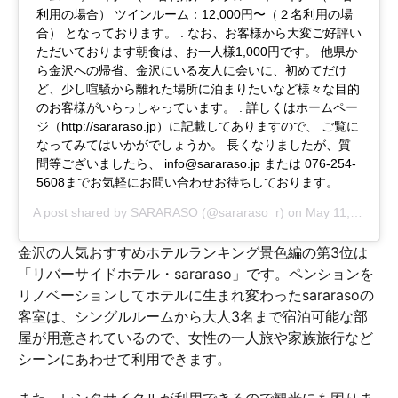
利用の場合） ツインルーム：12,000円〜（２名利用の場
合） となっております。 . なお、お客様から大変ご好評い
ただいております朝食は、お一人様1,000円です。 他県か
ら金沢への帰省、金沢にいる友人に会いに、初めてだけ
ど、少し喧騒から離れた場所に泊まりたいなど様々な目的
のお客様がいらっしゃっています。 . 詳しくはホームペー
ジ（http://sararaso.jp）に記載してありますので、 ご覧に
なってみてはいかがでしょうか。 長くなりましたが、質
問等ございましたら、
info@sararaso.jp
または 076-254-
5608までお気軽にお問い合わせお待ちしております。
A post shared by
SARARASO
(@sararaso_r) on
May 11, 2018 at 12:13am PDT
金沢の人気おすすめホテルランキング景色編の第3位は
「リバーサイドホテル・sararaso」です。ペンションを
リノベーションしてホテルに生まれ変わったsararasoの
客室は、シングルルームから大人3名まで宿泊可能な部
屋が用意されているので、女性の一人旅や家族旅行など
シーンにあわせて利用できます。