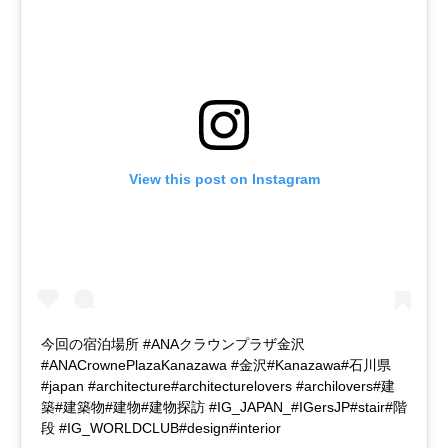
View this post on Instagram
今回の宿泊場所 #ANAクラウンプラザ金沢
#ANACrownePlazaKanazawa #金沢#Kanazawa#石川県
#japan #architecture#architecturelovers #archilovers#建
築#建築物#建物#建物探訪 #IG_JAPAN_#IGersJP#stair#階
段 #IG_WORLDCLUB#design#interior