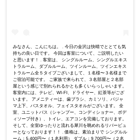
みなさん、こんにちは。 . 今日の金沢は快晴でととても気
持ちの良い日です。 今回は客室について、ご説明したい
と思います！ . 客室は、 シングルルーム、シングルエキス
トラルーム、ダブルルーム、ツインルーム、ツインエキス
トラルーム全５タイプございまして、１名様〜３名様まで
ご宿泊可能です。 ご家族で来られて、３名部屋と２名部
屋という感じで別れられるかとも多くいらっしゃいます。
客室内には、テレビ、WI-FI、ドライヤー、紅茶等がござ
います。 アメニティーは、歯ブラシ、カミソリ、パジャ
マ上下、バスタオル、フェイスタオルがございます。 全
室、ユニットバス（シャンプー、コンディショナー、ボデ
ィソープ付き）、トイレ、エアコンを完備しております。
そして、全室ゆったりと流れる犀川を眺めれるリバービュ
ーとなっております！！ . 価格は、素泊まりで シングルル
ーム：5,400円〜（１名利用） ダブル：9,700円〜（２名