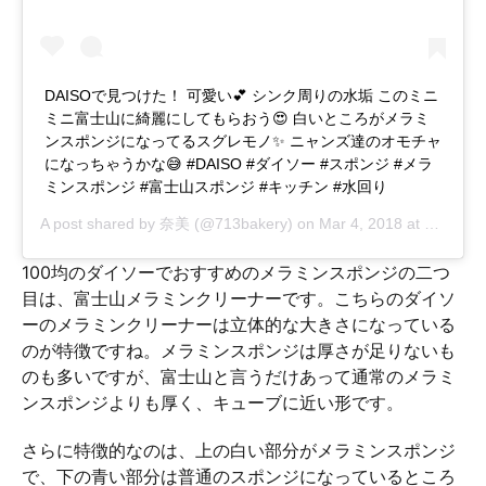
DAISOで見つけた！ 可愛い💕 シンク周りの水垢 このミニ
ミニ富士山に綺麗にしてもらおう😍 白いところがメラミ
ンスポンジになってるスグレモノ✨ ニャンズ達のオモチャ
になっちゃうかな😅 #DAISO #ダイソー #スポンジ #メラ
ミンスポンジ #富士山スポンジ #キッチン #水回り
A post shared by
奈美
(@713bakery) on
Mar 4, 2018 at 3:45am PST
100均のダイソーでおすすめのメラミンスポンジの二つ
目は、富士山メラミンクリーナーです。こちらのダイソ
ーのメラミンクリーナーは立体的な大きさになっている
のが特徴ですね。メラミンスポンジは厚さが足りないも
のも多いですが、富士山と言うだけあって通常のメラミ
ンスポンジよりも厚く、キューブに近い形です。
さらに特徴的なのは、上の白い部分がメラミンスポンジ
で、下の青い部分は普通のスポンジになっているところ