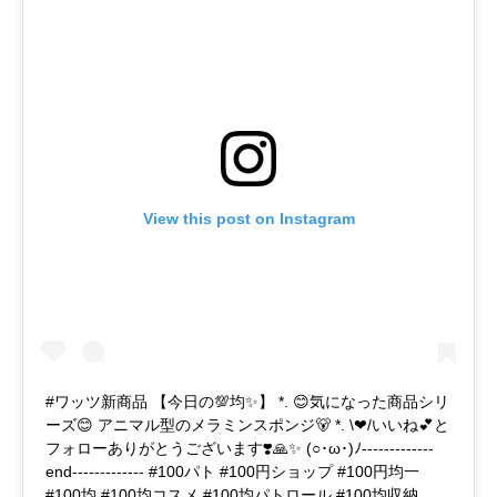
View this post on Instagram
#ワッツ新商品 【今日の💯均✨】 *. 😊気になった商品シリ
ーズ😊 アニマル型のメラミンスポンジ🐻 *. \❤︎/いいね💕と
フォローありがとうございます❣️🙏✨ (○･ω･)ﾉ-------------
end------------- #100パト #100円ショップ #100円均一
#100均 #100均コスメ #100均パトロール #100均収納