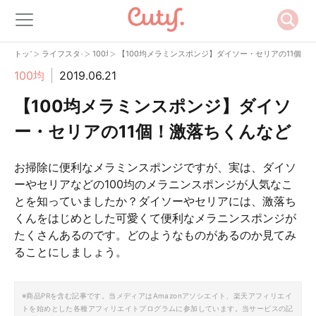
>
>
>
トップ
ライフスタイル
100均
【100均メラミンスポンジ】ダイソー・セリアの11個！
100均
2019.06.21
【100均メラミンスポンジ】ダイソ
ー・セリアの11個！激落ちくんなど
お掃除に便利なメラミンスポンジですが、実は、ダイソ
ーやセリアなどの100均のメラニンスポンジが人気なこ
とを知っていましたか？ダイソーやセリアには、激落ち
くんをはじめとした可愛くて便利なメラニンスポンジが
たくさんあるのです。どのようなものがあるのか見てみ
ることにしましょう。
※商品PRを含む記事です。当メディアはAmazonアソシエイト、楽天アフィリエイ
トを始めとした各種アフィリエイトプログラムに参加しています。当サービスの記