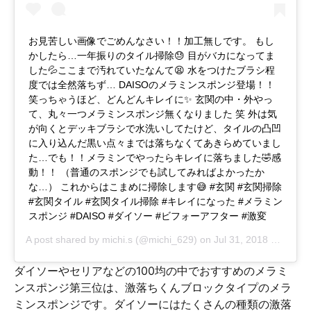
お見苦しい画像でごめんなさい！！加工無しです。 もし
かしたら…一年振りのタイル掃除😓 目がバカになってま
した💦ここまで汚れていたなんて😫 水をつけたブラシ程
度では全然落ちず… DAISOのメラミンスポンジ登場！！
笑っちゃうほど、どんどんキレイに✨ 玄関の中・外やっ
て、丸々一つメラミンスポンジ無くなりました 笑 外は気
が向くとデッキブラシで水洗いしてたけど、タイルの凸凹
に入り込んだ黒い点々までは落ちなくてあきらめていまし
た…でも！！メラミンでやったらキレイに落ちました🤣感
動！！ （普通のスポンジでも試してみればよかったか
な…） これからはこまめに掃除します😅 #玄関 #玄関掃除
#玄関タイル #玄関タイル掃除 #キレイになった #メラミン
スポンジ #DAISO #ダイソー #ビフォーアフター #激変
A post shared by
michi.s
(@michi_629) on
Jul 31, 2018 at 7:37am PDT
ダイソーやセリアなどの100均の中でおすすめのメラミ
ンスポンジ第三位は、激落ちくんブロックタイプのメラ
ミンスポンジです。ダイソーにはたくさんの種類の激落