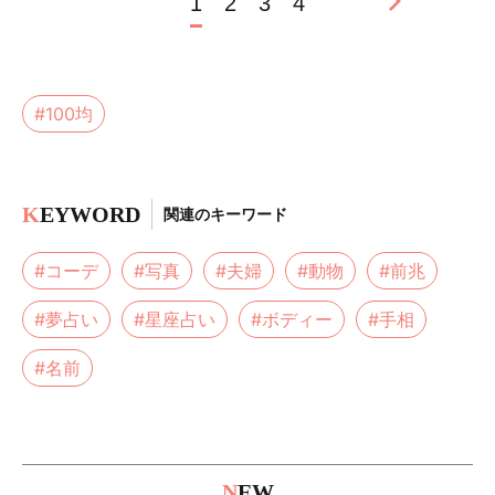
1
2
3
4
#100均
K
EYWORD
関連のキーワード
#コーデ
#写真
#夫婦
#動物
#前兆
#夢占い
#星座占い
#ボディー
#手相
#名前
N
EW