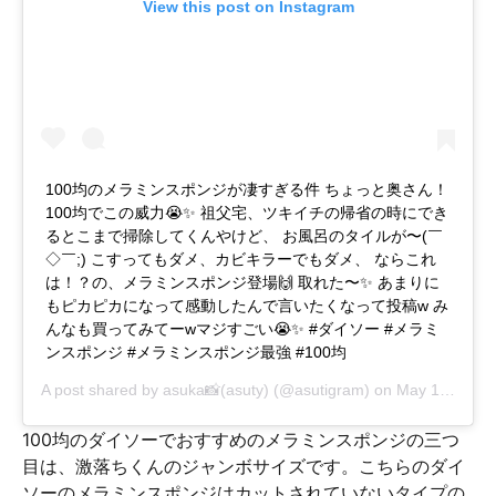
View this post on Instagram
100均のメラミンスポンジが凄すぎる件 ちょっと奥さん！
100均でこの威力😭✨ 祖父宅、ツキイチの帰省の時にでき
るとこまで掃除してくんやけど、 お風呂のタイルが〜(￣
◇￣;) こすってもダメ、カビキラーでもダメ、 ならこれ
は！？の、メラミンスポンジ登場🙌 取れた〜✨ あまりに
もピカピカになって感動したんで言いたくなって投稿w み
んなも買ってみてーwマジすごい😭✨ #ダイソー #メラミ
ンスポンジ #メラミンスポンジ最強 #100均
A post shared by
asuka📸(asuty)
(@asutigram) on
May 12, 2018 at 12:37am PDT
100均のダイソーでおすすめのメラミンスポンジの三つ
目は、激落ちくんのジャンボサイズです。こちらのダイ
ソーのメラミンスポンジはカットされていないタイプの