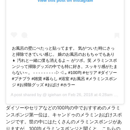
View this post on Instagram
お風呂の壁にぺたっと貼ってます。 気がついた時にさっ
と掃除できていい感じ。 娘のお風呂のおもちゃでもあり
👧 汚れと一緒に僕も消えるよ～ がツボ。笑 メラミンスポ
ンジって掃除グッズの中でも特に好き。スッキリ感がたま
らない～。 - - - - - - - - -▷◁.｡ #100均 #セリア #ダイソー
#プチプラ #雑貨 #暮らし #浴室 #お風呂 #メラミンスポン
ジ #お掃除グッズ #おばけ #ホラー
A post shared by @
igiehan
on
Feb 26, 2018 at 4:28am PST
ダイソーやセリアなどの100均の中でおすすめのメラミ
ンスポンジ第一位は、キャンドゥのメラミンおばけスポ
ンジです。世の中にはたくさんのメラミンスポンジがあ
りますが、100均メラミンスポンジと聞くと、こちらの