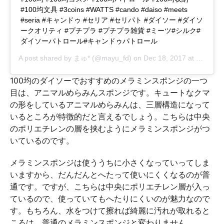
#100均文具 #3coins #WATTS #cando #daiso #meets
#seria #キャンドゥ #セリア #セリパト #ダイソー #ダイソ
ークオリティ #プチプラ #プチプラ雑貨 #ミーツ#シルク#
ダイソーパトロール#キャンドゥパトロール
A post shared by
まゅ*
(@mayu_fd) on
Dec 18, 2017 at 4:09am PST
100均のダイソーでおすすめのメラミンスポンジの一つ
目は、アニマルめらみんスポンジです。キュートなクマ
の形をしているアニマルめらみんは、三層構造になって
いるところが特徴的だと言えるでしょう。こちらは中央
のポリエチレンの層を挟むようにメラミンスポンジがつ
いているのです。
メラミンスポンジは使ううちに小さくなっていってしま
いますから、だんだんとへたって使いにくくなるのが普
通です。ですが、こちらは中央にポリエチレン層が入っ
ているので、使っていてもへたりにくいのが魅力なので
す。もちろん、水をつけて擦れば綺麗に汚れが取れると
ころは、普通のメラミンスポンジと変わりません。