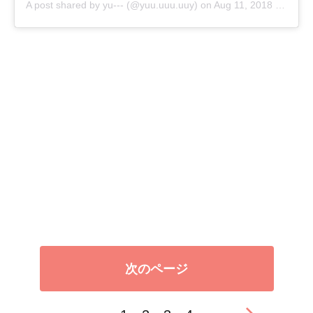
A post shared by
yu---
(@yuu.uuu.uuy) on
Aug 11, 2018 at 5:10am PDT
次のページ