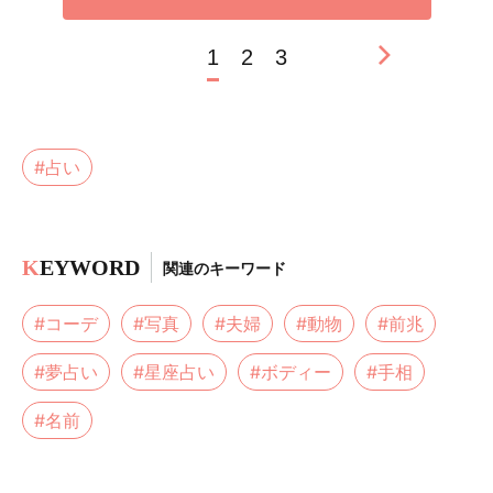
1
2
3
#占い
K
EYWORD
関連のキーワード
#コーデ
#写真
#夫婦
#動物
#前兆
#夢占い
#星座占い
#ボディー
#手相
#名前