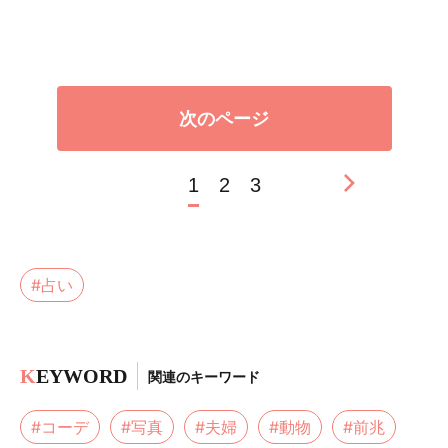
次のページ
1
2
3
#占い
K
EYWORD
関連のキーワード
#コーデ
#写真
#夫婦
#動物
#前兆