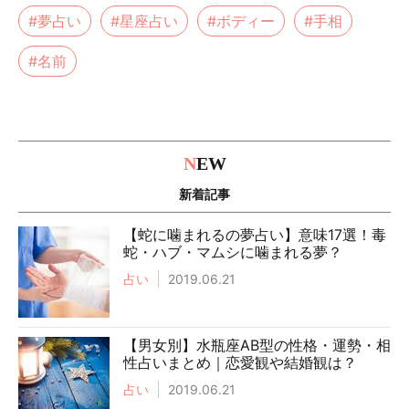
#夢占い
#星座占い
#ボディー
#手相
#名前
N
EW
新着記事
【蛇に噛まれるの夢占い】意味17選！毒
蛇・ハブ・マムシに噛まれる夢？
占い
2019.06.21
【男女別】水瓶座AB型の性格・運勢・相
性占いまとめ｜恋愛観や結婚観は？
占い
2019.06.21