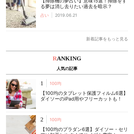
【掃除機の夢占い】意味15選！掃除をす
る夢は消し去りたい過去を暗示？
占い
2019.06.21
新着記事をもっと見る
R
ANKING
人気の記事
1
100均
【100均のタブレット保護フィルム6選】
ダイソーのiPad用やフリーカットも！
2
100均
【100均のプラダン6選】ダイソー・セリ