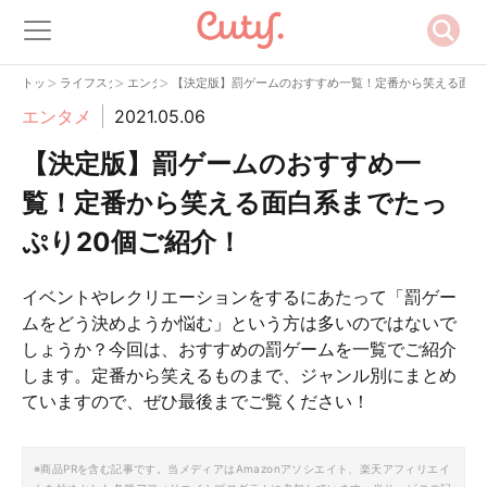
>
>
>
トップ
ライフスタイル
エンタメ
【決定版】罰ゲームのおすすめ一覧！定番から笑える面白
エンタメ
2021.05.06
【決定版】罰ゲームのおすすめ一
覧！定番から笑える面白系までたっ
ぷり20個ご紹介！
イベントやレクリエーションをするにあたって「罰ゲー
ムをどう決めようか悩む」という方は多いのではないで
しょうか？今回は、おすすめの罰ゲームを一覧でご紹介
します。定番から笑えるものまで、ジャンル別にまとめ
ていますので、ぜひ最後までご覧ください！
※商品PRを含む記事です。当メディアはAmazonアソシエイト、楽天アフィリエイ