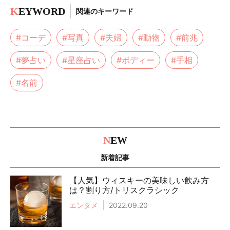
K
EYWORD
関連のキーワード
#コーデ
#写真
#夫婦
#動物
#前兆
#夢占い
#星座占い
#ボディー
#手相
#名前
N
EW
新着記事
【人気】ウィスキーの美味しい飲み方
は？割り方/トリスクラシック
エンタメ
2022.09.20