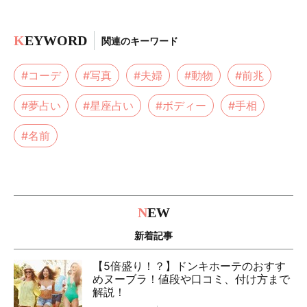
K
EYWORD
関連のキーワード
#コーデ
#写真
#夫婦
#動物
#前兆
#夢占い
#星座占い
#ボディー
#手相
#名前
N
EW
新着記事
【5倍盛り！？】ドンキホーテのおすす
めヌーブラ！値段や口コミ、付け方まで
解説！