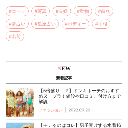
#コーデ
#写真
#夫婦
#動物
#前兆
#夢占い
#星座占い
#ボディー
#手相
#名前
N
EW
新着記事
【5倍盛り！？】ドンキホーテのおすす
めヌーブラ！値段や口コミ、付け方まで
解説！
ファッション
2022.09.20
【モテるのはコレ】男子受けする水着16