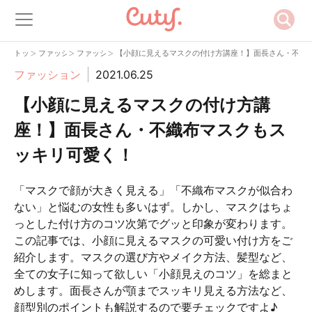
>
>
>
トップ
ファッション
ファッション
【小顔に見えるマスクの付け方講座！】面長さん・不織
ファッション
2021.06.25
【小顔に見えるマスクの付け方講
座！】面長さん・不織布マスクもス
ッキリ可愛く！
「マスクで顔が大きく見える」「不織布マスクが似合わ
ない」と悩むの女性も多いはず。しかし、マスクはちょ
っとした付け方のコツ次第でグッと印象が変わります。
この記事では、小顔に見えるマスクの可愛い付け方をご
紹介します。マスクの選び方やメイク方法、髪型など、
全ての女子に知って欲しい「小顔見えのコツ」を総まと
めします。面長さんが顎までスッキリ見える方法など、
顔型別のポイントも解説するので要チェックですよ♪