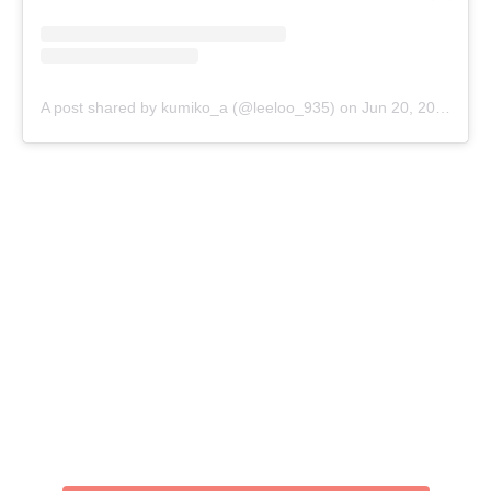
A post shared by kumiko_a (@leeloo_935)
on
Jun 20, 2020 at 7:05pm PDT