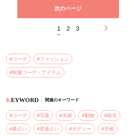
次のページ
1
2
3
#コーデ
#ファッション
#秋服コーデ・アイテム
K
EYWORD
関連のキーワード
#コーデ
#写真
#夫婦
#動物
#前兆
#夢占い
#星座占い
#ボディー
#手相