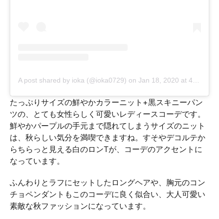
A post shared by ioka (@ioka0729)
on
Jan 18, 2020 at 4:49pm PST
たっぷりサイズの鮮やかカラーニット+黒スキニーパン
ツの、とても女性らしく可愛いレディースコーデです。
鮮やかパープルの手元まで隠れてしまうサイズのニット
は、秋らしい気分を満喫できますね。すそやデコルテか
らちらっと見える白のロンTが、コーデのアクセントに
なっています。
ふんわりとラフにセットしたロングヘアや、胸元のコン
チョペンダントもこのコーデに良く似合い、大人可愛い
素敵な秋ファッションになっています。