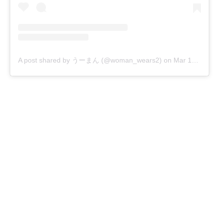
A post shared by うーまん (@woman_wears2)
on
Mar 14, 2020 at 10:39am PDT