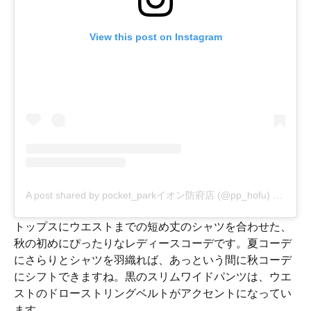
View this post on Instagram
A post shared by pocket_parkイオン防府店 (@pp_hofu)
on
May 
トップスにウエストまでの短め丈のシャツを合わせた、
秋の初めにぴったりなレディースコーデです。夏コーデ
にさらりとシャツを羽織れば、あっという間に秋コーデ
にシフトできますね。黒のスリムワイドパンツは、ウエ
ストのドローストリングベルトがアクセントになってい
ます。