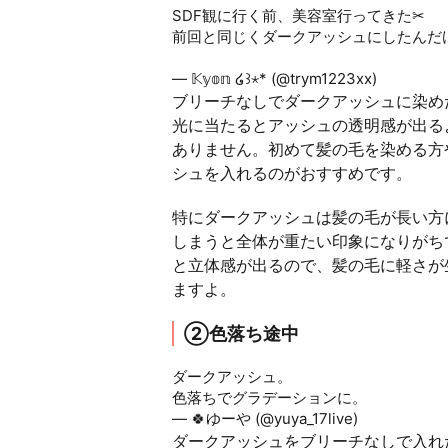
SDF観に行く前、美容室行ってきた✂
前回と同じくダークアッシュにしたんだ
pic.twitter.com/35phA43yAc
— 𝕂𝕪𝕠𝕟 ໒꒱⋆* (@trym1223xx)
March 27
ブリーチなしでダークアッシュに染め
光に当たるとアッシュの透明感が出る
ありません。初めて髪の毛を染める方
シュを入れるのがおすすめです。
特にダークアッシュは髪の毛が長い方
しまうと全体が重たい印象になりがち
と立体感が出るので、髪の毛に軽さが
ますよ。
②色落ち途中
ダークアッシュ。
色落ちでグラデーションに。
pic.twitt
— 🍀ゆーや (@yuya_17live)
June 20, 20
ダークアッシュをブリーチなしで入れ