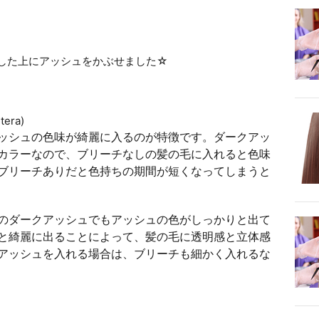
をした上にアッシュをかぶせました☆
#Beachステラまえ店
国人風
#ダークアッシュ
#アッシュ
#グレーアッシュ
#ウィ
ンド
https://t.co/zDKghRu6s1
https://t.co/lcUKrQWgLn
era)
May 17, 2019
ッシュの色味が綺麗に入るのが特徴です。ダークアッ
カラーなので、ブリーチなしの髪の毛に入れると色味
ブリーチありだと色持ちの期間が短くなってしまうと
のダークアッシュでもアッシュの色がしっかりと出て
と綺麗に出ることによって、髪の毛に透明感と立体感
アッシュを入れる場合は、ブリーチも細かく入れるな