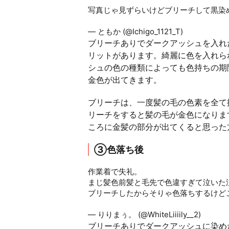
写真じゃ見ずらいけどブリーチして黒染め
pic.twitter.com/bc2tzDd9p5
— ともか (@Ichigo_1121_T)
May 11, 202
ブリーチありでダークアッシュを入れ
リットがあります。綺麗に色を入れら
シュの色の種類によっても色持ちの期
金色が出てきます。
ブリーチは、一度髪の毛の色素を全て
リーチをすると髪の毛が金色になりま
ころに金髪の部分が出てくると思った
③色落ち後
作業着で失礼。
まじ髪色前髪と毛先で色違すぎて泣いた
ブリーチしたからそりゃ色落ちするけど
pic.twitter.com/1mBtqV1hU9
— りりまぅ。 (@WhiteLiiiily__2)
June 5
ブリーチありでダークアッシュに染め