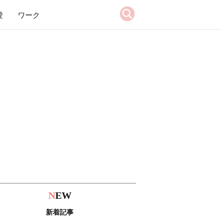
愛
ワーク
N
EW
新着記事