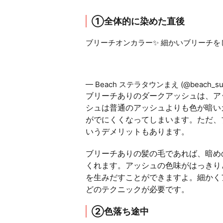
①全体的に染めた直後
ブリーチオンカラー✨ 細かいブリーチ
#さいたま市北区美容室
#ブリーチ
#外
ービング
#ハイライト
#マッシュ
#ラウ
pic.twitter.com/vZYri6WAxR
— Beach ステラタウンまえ (@beach_sut
ブリーチありのダークアッシュは、ア
シュは普通のアッシュよりも色が暗い
がでにくくなってしまいます。ただ、
いうデメリットもあります。
ブリーチありの髪の毛であれば、暗め
くれます。アッシュの色味がはっきり
を生みだすことができますよ。細かく
どのテクニックが必要です。
②色落ち途中