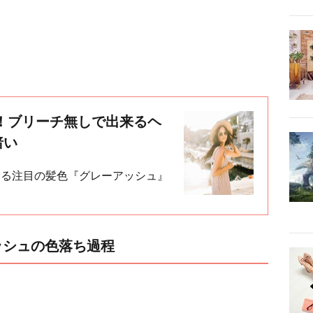
！ブリーチ無しで出来るヘ
暗い
いる注目の髪色『グレーアッシュ』
ッシュの色落ち過程