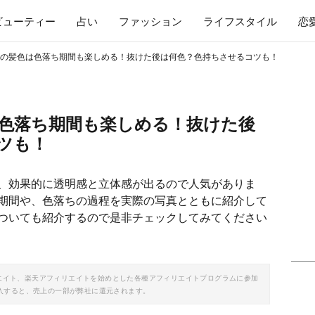
ビューティー
占い
ファッション
ライフスタイル
恋
の髪色は色落ち期間も楽しめる！抜けた後は何色？色持ちさせるコツも！
色落ち期間も楽しめる！抜けた後
ツも！
、効果的に透明感と立体感が出るので人気がありま
期間や、色落ちの過程を実際の写真とともに紹介して
ついても紹介するので是非チェックしてみてください
ソシエイト、楽天アフィリエイトを始めとした各種アフィリエイトプログラムに参加
入すると、売上の一部が弊社に還元されます。