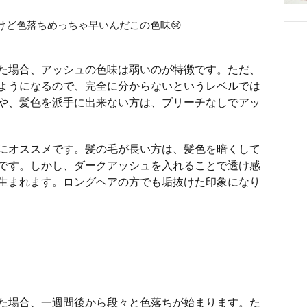
けど色落ちめっちゃ早いんだこの色味😢
, 2018
た場合、アッシュの色味は弱いのが特徴です。ただ、
ようになるので、完全に分からないというレベルでは
や、髪色を派手に出来ない方は、ブリーチなしでアッ
にオススメです。髪の毛が長い方は、髪色を暗くして
です。しかし、ダークアッシュを入れることで透け感
生まれます。ロングヘアの方でも垢抜けた印象になり
er.com/Dm0cXDth3C
17
た場合、一週間後から段々と色落ちが始まります。た