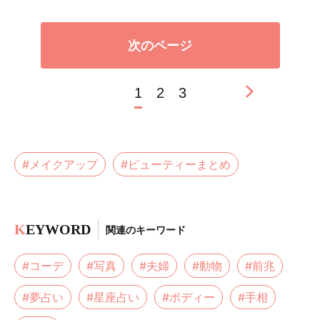
次のページ
1
2
3
#メイクアップ
#ビューティーまとめ
K
EYWORD
関連のキーワード
#コーデ
#写真
#夫婦
#動物
#前兆
#夢占い
#星座占い
#ボディー
#手相