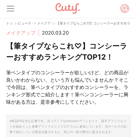
>
>
>
トップ
ビューティー
メイクアップ
【筆タイプならこれ♡】コンシーラーおすすめランキン
メイクアップ
2020.03.20
【筆タイプならこれ♡】コンシーラ
ーおすすめランキングTOP12！
筆ペンタイプのコンシーラーが欲しいけど、どの商品が
良いかわからない、という方も悩んでいませんか？そこ
で今回は、筆ペンタイプのおすすめコンシーラーを、ラ
ンキング形式でご紹介します！筆ペンコンシーラーに興
味がある方は、是非参考にしてください。
※商品PRを含む記事です。当メディアはAmazonアソシエイト、楽天アフィリエイ
トを始めとした各種アフィリエイトプログラムに参加しています。当サービスの記
事で紹介している商品を購入すると、売上の一部が弊社に還元されます。