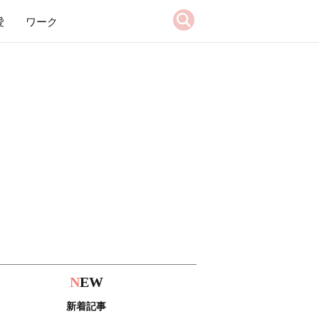
愛
ワーク
N
EW
新着記事