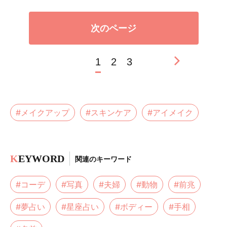
次のページ
1
2
3
#メイクアップ
#スキンケア
#アイメイク
K
EYWORD
関連のキーワード
#コーデ
#写真
#夫婦
#動物
#前兆
#夢占い
#星座占い
#ボディー
#手相