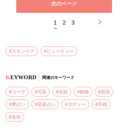
次のページ
1
2
3
#スキンケア
#ビューティー
K
EYWORD
関連のキーワード
#コーデ
#写真
#夫婦
#動物
#前兆
#夢占い
#星座占い
#ボディー
#手相
#名前