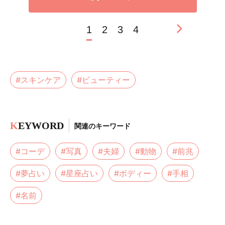
1
2
3
4
#スキンケア
#ビューティー
K
EYWORD
関連のキーワード
#コーデ
#写真
#夫婦
#動物
#前兆
#夢占い
#星座占い
#ボディー
#手相
#名前