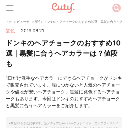
>
>
>
トップ
ビューティー
髪色
ドンキのヘアチョークのおすすめ10選｜黒髪に合うヘアカ
髪色
2019.06.21
ドンキのヘアチョークのおすすめ10
選｜黒髪に合うヘアカラーは？値段
も
1日だけ派手なヘアカラーにできるヘアチョークがドンキ
で販売されています。服につかないと人気のヘアチョー
クや値段が安いヘアチョーク、黒髪に発色するヘアチョ
ークもあります。今回はドンキのおすすめヘアチョーク
と黒髪に合うヘアカラーをご紹介します。
※商品PRを含む記事です。当メディアはAmazonアソシエイト、楽天アフィリエイ