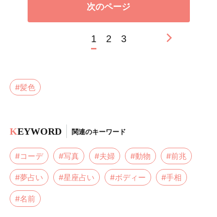
次のページ
1
2
3
#髪色
K
EYWORD
関連のキーワード
#コーデ
#写真
#夫婦
#動物
#前兆
#夢占い
#星座占い
#ボディー
#手相
#名前