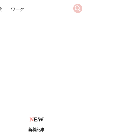
愛
ワーク
N
EW
新着記事