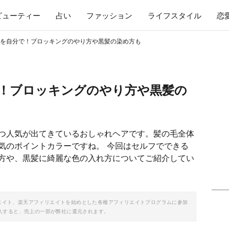
ビューティー
占い
ファッション
ライフスタイル
恋
を自分で！ブロッキングのやり方や黒髪の染め方も
！ブロッキングのやり方や黒髪の
つ人気が出てきているおしゃれヘアです。髪の毛全体
気のポイントカラーですね。 今回はセルフでできる
方や、黒髪に綺麗な色の入れ方についてご紹介してい
ソシエイト、楽天アフィリエイトを始めとした各種アフィリエイトプログラムに参加
入すると、売上の一部が弊社に還元されます。