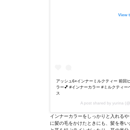
View 
アッシュ6×インナーミルクティー 前
ラー💕 #インナーカラー #ミルクティー
ス
A post shared by
yurina
(@
インナーカラーをしっかりと入れるや
に髪の毛をかけたときにも、髪を巻い
と耳を結ぶラインだったり、耳の半分