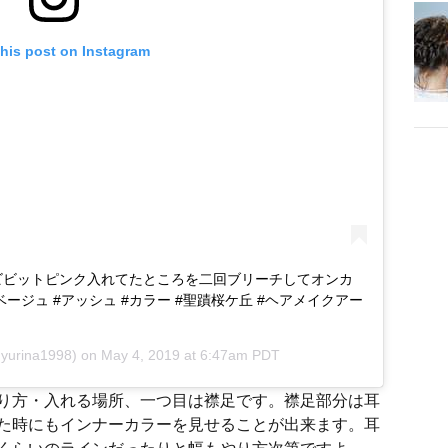
this post on Instagram
回ビビットピンク入れてたところを二回ブリーチしてオンカ
ベージュ #アッシュ #カラー #聖蹟桜ケ丘 #ヘアメイクアー
yurina1998) on
May 4, 2019 at 6:47am PDT
り方・入れる場所、一つ目は襟足です。襟足部分は耳
た時にもインナーカラーを見せることが出来ます。耳
くらいのラインだったりと幅もやり方次第ですよ。