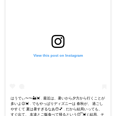
View this post on Instagram
はうでぃ〜〜🏜💓 . 最近は、暑いから夕方から行くことが
多いよ😉💓 . でもやっぱりディズニーは 春秋が、 過ごし
やすくて 夏は暑すぎるなあ😯💕 . だから結局いっても、
すぐ出て、 友達とご飯食べて帰るという😴💓 ( 結局、そ