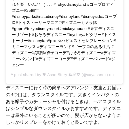
れも楽しいんだ！) . . . #Tokyodisneyland #ゴープロディ
ズニー#35周年
#disneyparks#instadisney#disneyland#disneyside#ゴープ
ロ#トイストーリーマニア#ディズニーカメラ隊
#gopro#tokyodisneyresort#mickeymouse #東京ディズニ
ーリゾート#おそろディズニー#toystory#ピクサー#トイス
トーリー#disneyfan#pixer#ハピエストセレブレーション#
ミニーマウス #ディズニーランド#ゴープロのある生活 #
ディズニー写真部#双子コーデ#おそろディズニー#ディズ
ニーバウンド#ディズニーコーデ#ディズニーパレード#ジ
ェシー
A post shared by
💝 Asan Story 🐳💭💖
(@xayasannx) on
Aug 3, 
ディズニーに行く時の簡単ヘアアレンジ・友達とお揃い
の3つ目は、ダウンスタイルです。大きくインパクトの
ある帽子やカチューシャを付けるときは、ヘアスタイル
はシンプルなダウンスタイルがおすすめです。ディズニ
ーは屋外にいることが多いので、髪が広がらないように
しっかりスプレーをかけておくと良いですよ。