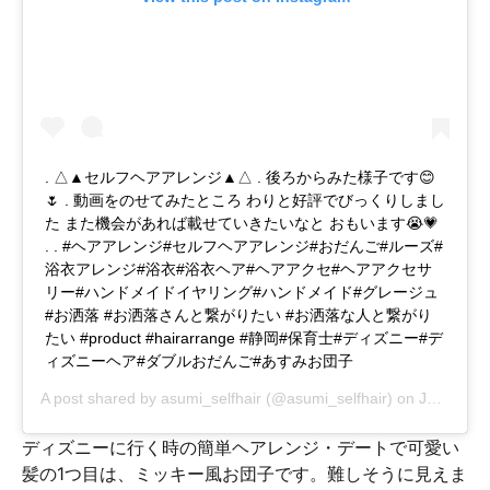
. △▲セルフヘアアレンジ▲△ . 後ろからみた様子です😊
🌷 . 動画をのせてみたところ わりと好評でびっくりしまし
た また機会があれば載せていきたいなと おもいます😭💗
. . #ヘアアレンジ#セルフヘアアレンジ#おだんご#ルーズ#
浴衣アレンジ#浴衣#浴衣ヘア#ヘアアクセ#ヘアアクセサ
リー#ハンドメイドイヤリング#ハンドメイド#グレージュ
#お洒落 #お洒落さんと繋がりたい #お洒落な人と繋がり
たい #product #hairarrange #静岡#保育士#ディズニー#デ
ィズニーヘア#ダブルおだんご#あすみお団子
A post shared by
asumi_selfhair
(@asumi_selfhair) on
Jul 23, 2017 at 5:24am PDT
ディズニーに行く時の簡単ヘアレンジ・デートで可愛い
髪の1つ目は、ミッキー風お団子です。難しそうに見えま