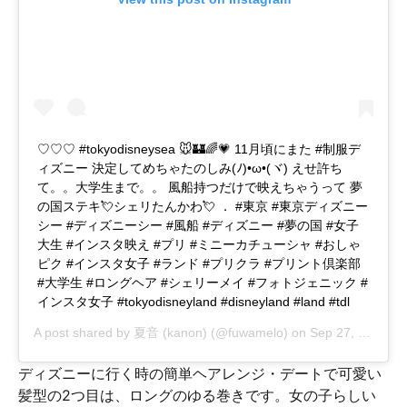
♡♡♡ #tokyodisneysea 🐭🏰🌈💗 11月頃にまた #制服デ
ィズニー 決定してめちゃたのしみ(ﾉ)•ω•(ヾ) えせ許ち
て。。大学生まで。。 風船持つだけで映えちゃうって 夢
の国ステキ💘シェリたんかわ💘 ． #東京 #東京ディズニー
シー #ディズニーシー #風船 #ディズニー #夢の国 #女子
大生 #インスタ映え #プリ #ミニーカチューシャ #おしゃ
ピク #インスタ女子 #ランド #プリクラ #プリント倶楽部
#大学生 #ロングヘア #シェリーメイ #フォトジェニック #
インスタ女子 #tokyodisneyland #disneyland #land #tdl
A post shared by
夏音 (kanon)
(@fuwamelo) on
Sep 27, 2018 at 5:18am PDT
ディズニーに行く時の簡単ヘアレンジ・デートで可愛い
髪型の2つ目は、ロングのゆる巻きです。女の子らしい