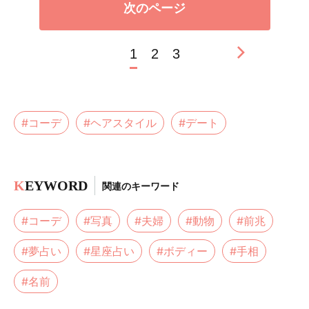
次のページ
1
2
3
#コーデ
#ヘアスタイル
#デート
K
EYWORD
関連のキーワード
#コーデ
#写真
#夫婦
#動物
#前兆
#夢占い
#星座占い
#ボディー
#手相
#名前