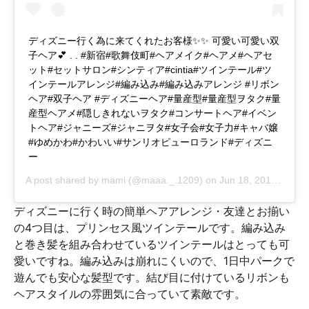
ディズニー行く為に来てくれたお客様✨✨ 可愛い可愛い双
子ヘア💕 . . #新宿#歌舞伎町#ヘアメイク#ヘアメ#ヘアセ
ット#セットサロン#シンティア#cintia#ツインテール#ツ
インテールアレンジ#編み込み#編み込みアレンジ #リボン
ヘア#双子ヘア #ディズニーヘア#量産型#量産型ヲタク#量
産型ヘアメ#隠しきれないヲタク#コンサートヘア#イベン
トヘア#ジャニーズ#ジャニヲタ#女子会#女子力#キャバ嬢
#ゆめかわ#かわいい#サンリオピューロランド#ディズニ
ー
A post shared by
mami
(@maaa._.1209) on
Jun 18, 2018 at 3:26am PDT
ディズニーに行く時の簡単ヘアアレンジ・友達とお揃い
の4つ目は、プリンセス風ツインテールです。編み込み
と巻き髪を組み合わせているツインテールはとっても可
愛いですね。編み込みは崩れにくいので、1日中パークで
遊んでも安心な髪型です。結び目に付けているリボンも
ヘアスタイルの雰囲気に合っていて素敵です。