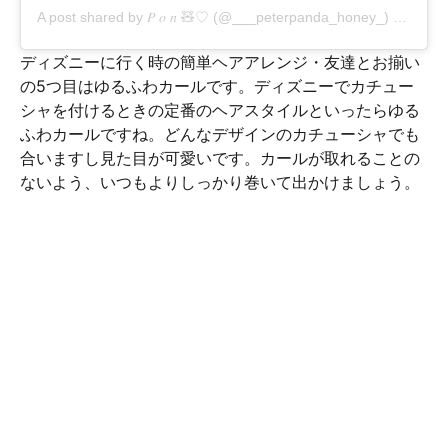
A post shared by
𝑃 𝑜 𝑛 🧸♡
(@___peterpanda_honey_) on
Oct 2
ディズニーに行く時の簡単ヘアアレンジ・友達とお揃い
の5つ目はゆるふわカールです。ディズニーでカチュー
シャを付けるときの定番のヘアスタイルといったらゆる
ふわカールですね。どんなデザインのカチューシャでも
合いますし見た目が可愛いです。カールが取れることの
ないよう、いつもよりしっかり巻いて出かけましょう。