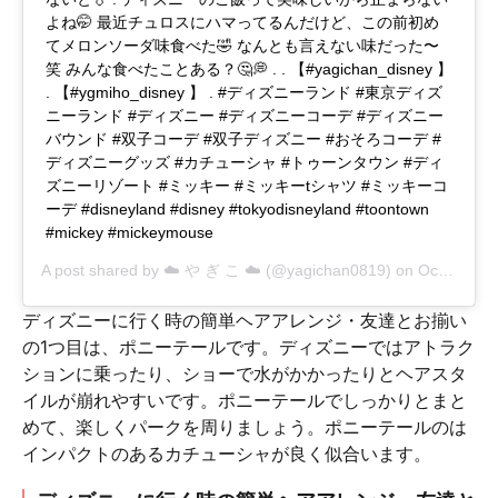
よね🤭 最近チュロスにハマってるんだけど、この前初め
てメロンソーダ味食べた🤣 なんとも言えない味だった〜
笑 みんな食べたことある？🤔💭 . . 【#yagichan_disney 】
. 【#ygmiho_disney 】 . #ディズニーランド #東京ディズ
ニーランド #ディズニー #ディズニーコーデ #ディズニー
バウンド #双子コーデ #双子ディズニー #おそろコーデ #
ディズニーグッズ #カチューシャ #トゥーンタウン #ディ
ズニーリゾート #ミッキー #ミッキーtシャツ #ミッキーコ
ーデ #disneyland #disney #tokyodisneyland #toontown
#mickey #mickeymouse
A post shared by
☁️ や ぎ こ ☁️
(@yagichan0819) on
Oct 25, 2018 at 6:59am PDT
ディズニーに行く時の簡単ヘアアレンジ・友達とお揃い
の1つ目は、ポニーテールです。ディズニーではアトラク
ションに乗ったり、ショーで水がかかったりとヘアスタ
イルが崩れやすいです。ポニーテールでしっかりとまと
めて、楽しくパークを周りましょう。ポニーテールのは
インパクトのあるカチューシャが良く似合います。