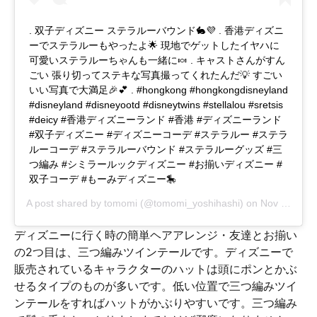
. 双子ディズニー ステラルーバウンド🐇💜 . 香港ディズニ
ーでステラルーもやったよ🌟 現地でゲットしたイヤハに
可愛いステラルーちゃんも一緒に🍬 . キャストさんがすん
ごい 張り切ってステキな写真撮ってくれたんだ💡 すごい
いい写真で大満足🎉💕 . #hongkong #hongkongdisneyland
#disneyland #disneyootd #disneytwins #stellalou #sretsis
#deicy #香港ディズニーランド #香港 #ディズニーランド
#双子ディズニー #ディズニーコーデ #ステラルー #ステラ
ルーコーデ #ステラルーバウンド #ステラルーグッズ #三
つ編み #シミラールックディズニー #お揃いディズニー #
双子コーデ #もーみディズニー🎠
A post shared by
tomomi
(@tomomi_yoshihashi) on
Nov 4, 2018 at 4:32am PST
ディズニーに行く時の簡単ヘアアレンジ・友達とお揃い
の2つ目は、三つ編みツインテールです。ディズニーで
販売されているキャラクターのハットは頭にポンとかぶ
せるタイプのものが多いです。低い位置で三つ編みツイ
ンテールをすればハットがかぶりやすいです。三つ編み