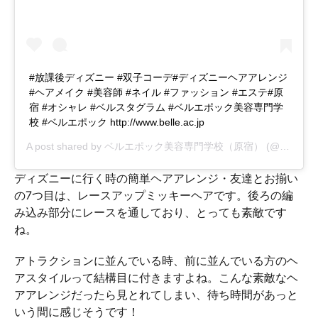
#放課後ディズニー #双子コーデ#ディズニーヘアアレンジ
#ヘアメイク #美容師 #ネイル #ファッション #エステ#原
宿 #オシャレ #ベルスタグラム #ベルエポック美容専門学
校 #ベルエポック http://www.belle.ac.jp
A post shared by
ベルエポック美容専門学校（原宿）
(@belle_harajuku) on
ディズニーに行く時の簡単ヘアアレンジ・友達とお揃い
の7つ目は、レースアップミッキーヘアです。後ろの編
み込み部分にレースを通しており、とっても素敵です
ね。
アトラクションに並んでいる時、前に並んでいる方のヘ
アスタイルって結構目に付きますよね。こんな素敵なヘ
アアレンジだったら見とれてしまい、待ち時間があっと
いう間に感じそうです！