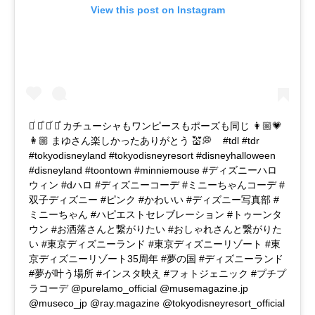
View this post on Instagram
♡ͥ ♡ͦ ♡ͮ ♡ͤ カチューシャもワンピースもポーズも同じ 👩🏼💗
👩🏼 まゆさん楽しかったありがとう 💒💭 ㅤㅤㅤㅤㅤㅤㅤㅤ ㅤㅤㅤㅤㅤㅤㅤㅤ ㅤㅤㅤㅤㅤㅤㅤㅤ #tdl #tdr
#tokyodisneyland #tokyodisneyresort #disneyhalloween
#disneyland #toontown #minniemouse #ディズニーハロ
ウィン #dハロ #ディズニーコーデ #ミニーちゃんコーデ #
双子ディズニー #ピンク #かわいい #ディズニー写真部 #
ミニーちゃん #ハピエストセレブレーション #トゥーンタ
ウン #お洒落さんと繋がりたい #おしゃれさんと繋がりた
い #東京ディズニーランド #東京ディズニーリゾート #東
京ディズニーリゾート35周年 #夢の国 #ディズニーランド
#夢が叶う場所 #インスタ映え #フォトジェニック #プチプ
ラコーデ @purelamo_official @musemagazine.jp
@museco_jp @ray.magazine @tokyodisneyresort_official