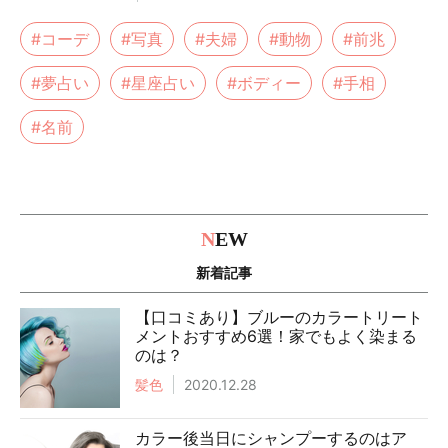
#コーデ
#写真
#夫婦
#動物
#前兆
#夢占い
#星座占い
#ボディー
#手相
#名前
N
EW
新着記事
【口コミあり】ブルーのカラートリート
メントおすすめ6選！家でもよく染まる
のは？
髪色
2020.12.28
カラー後当日にシャンプーするのはア