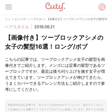
>
>
>
トップ
ビューティー
ヘアスタイル
【画像付き】ツーブロックアシメの女子の髪型16選！
ヘアスタイル
2019.06.21
【画像付き】ツーブロックアシメの
女子の髪型16選！ロング/ボブ
こちらの記事では、ツーブロックアシメ女子の髪型を画
像付きでご紹介します。メンズには定番の髪型であるツ
ーブロックですが、最近は後ろ刈り上げを施す女子が増
えてきています。ツーブロックアシメが伸びてきたら、
うまくカバーできるアレンジ方法もご紹介しますので参
考にしてください。
※商品PRを含む記事です。当メディアはAmazonアソシエイト、楽天アフィリエイ
トを始めとした各種アフィリエイトプログラムに参加しています。当サービスの記