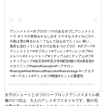
アシンメトリーボブ💇🏻‍♀️✨ ツヤのあるボブにアシンメトリ
ーで オトナの色気をかもし出す ステキなスタイルに👌🏽⭐️ .
今夜は雪が降るかも！？なんて話も出てたくらい寒い…
風邪も流行っていますのでお気をつけて💁🏽‍♂️ . #ボブヘア#
アシンメトリー#ボブカット#ワンレン#ワンレンボブ#ス
トレート#ストレートヘア#ミディアム#ミディアムボブ#
ミディアムヘア#祐天寺#学芸大学#髪型#髪の毛#美容室#
スタイリング#salon#hairsalon#ヘアサロン
#hairstyle#hair#haircut#haircolor#hairarrange #ヘアカラ
ー#ヘアカット#アシメボブ#艶髪#カットの重要性
A post shared by
hair&makeup cerrone
(@cerrone_hair) on
Jan 
女子のショートとボブのツーブロックアシメスタイル画
像の2つ目は、大人のアシメボブスタイルです。髪の毛