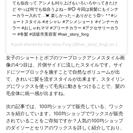
ても似合って アシメも刈り上げもいろいろやってきたけ
ど やっぱ何でも似合うよね～💯💮 今回は前髪にもインナ
ーカラー入れて…💓 楽しかった～ありがとう😍✨ * * #シ
ョートスタイル #オシャレ #アシメショート #インナーカ
ラー #おしゃれママ #ブリーチカラー #アクセサリーカラ
ー #冬髪 #須坂市美容室 #hair_story_forg
A post shared by
hair story Forg
(@hair_story_forg) on
Jan 23, 2019 at 7:20am PST
女子のショートとボブのツーブロックアシメスタイル画
像の4つ目は、片側サイドに流したスタイルです。サイ
ドにツーブロックを施すことで自然なボリュームが出
て、きれいに髪を流すスタイルが出来ます。スタイリン
グにワックスを使って毛先に動きをつけることで、髪の
毛全体に統一感が出ますね。
次の記事では、100均ショップで販売している、ワック
スを紹介しています。100均ショップでワックスが販売
されていることをご存知ですか？人気の100均ショップ
のダイソーとセリアのワックスを詳しく紹介しており、