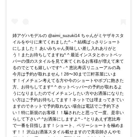
姉アゲハモデルの @aimi_suzuki14 ちゃんがミヤザキスタ
イルをやりに来てくれました^ - ^ 結構ばっさりショート
にしました！ あいみちゃん美味しい差し入れありがと
う！またお待ちしてますね^ ^ 最近インスタとホットペッ
パーの僕のスタイルを見て来てくれるお客様が増えて来て
るのでとても嬉しいです^ - ^ 恵比寿店リニューアルの為
今月は予約が取れません！28〜30まで三軒茶屋にいま
す！イメチェン考えてる方や今のショートやボブに飽きた
方、お待ちしてます^ ^ ホットペッパーの予約が取れるよ
うになりましたのでイメチェンしたい方やお洒落になりた
い方はご予約お待ちしてます！ネットでは埋まってきてい
ますのでネットで予約取れない場合は電話でご予約下さ
い！特に新規のお客様！！騙されたと思って一度、是非い
らして下さい^ ^お洒落にしますよ^ - ^とりあえず恵比寿
で一番を目指します！ショート、ベリーショートを極めま
す！！ 沢山お洒落スタイル載せますので美容師さんやモ