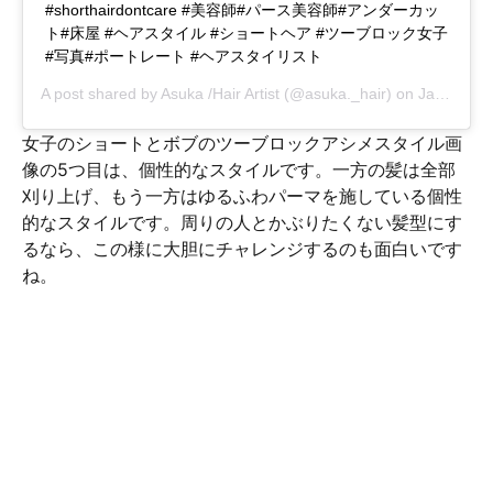
#shorthairdontcare #美容師#パース美容師#アンダーカッ
ト#床屋 #ヘアスタイル #ショートヘア #ツーブロック女子
#写真#ポートレート #ヘアスタイリスト
A post shared by
Asuka /Hair Artist
(@asuka._hair) on
Jan 28, 2018 at 8:02pm PST
女子のショートとボブのツーブロックアシメスタイル画
像の5つ目は、個性的なスタイルです。一方の髪は全部
刈り上げ、もう一方はゆるふわパーマを施している個性
的なスタイルです。周りの人とかぶりたくない髪型にす
るなら、この様に大胆にチャレンジするのも面白いです
ね。