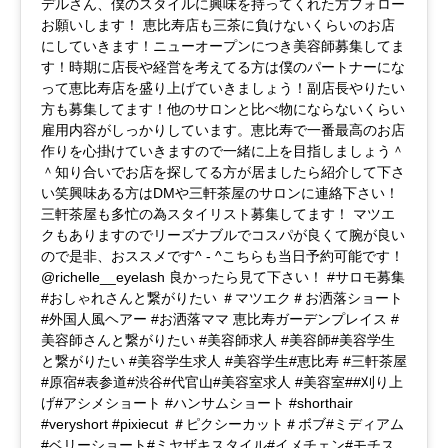
デルさん、僕のスタイルに興味を持ってくれた方フォロー
お願いします！ 恵比寿店も三茶に負けないくらいのお店
にしていきます！ニューオープンにつき美容師募集してま
す！時期に店長や経営を考えてる方は僕のパートナーにな
って恵比寿店を盛り上げていきましょう！副店長やりたい
方も募集してます！他のサロンと比べ物にならないくらい
雇用内容がしっかりしています。恵比寿で一番最高のお店
作りを心掛けていきますので一緒に上を目指しましょう＾
＾知り合いでお店を探してる方が居ましたら紹介して下さ
い笑興味ある方はDMや三軒茶屋のサロンに連絡下さい！
三軒茶屋も多忙の為スタイリスト募集してます！ マツエ
クもありますのでリーズナブルでコスパが良くて腕が良い
ので是非、おススメです^ - ^こちらも当日予約可能です！
@richelle__eyelash 良かったら見て下さい！ #サロモ募集
#おしゃれさんと繋がりたい ＃マツエク＃お洒落ショート
#外国人風ヘアー #お洒落ママ 恵比寿ガーデンプレイス #
美容師さんと繋がりたい #美容師求人 #美容師#美容学生
と繋がりたい #美容学生求人 #美容学生#恵比寿 #三軒茶屋
#原宿#表参道#渋谷#代官山#美容室求人 #美容室##刈り上
げ#アシメショート #ハンサムショート #shorthair
#veryshort #pixiecut ＃ピクシーカット＃ボブ#ミディアム
#ベリーショート#ミヤザキスタイル#イメチェン#モチス