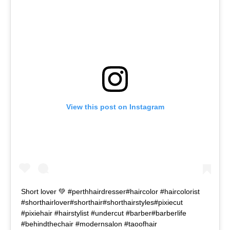
View this post on Instagram
Short lover 💚 #perthhairdresser#haircolor #haircolorist
#shorthairlover#shorthair#shorthairstyles#pixiecut
#pixiehair #hairstylist #undercut #barber#barberlife
#behindthechair #modernsalon #taoofhair