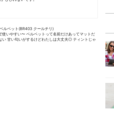
ルベット(BR403 クールチリ)
で使いやすい〜 ベルベットって名前だけあってマットだ
い 甘い匂いがするけどわたしは大丈夫◎ ティントじゃ
モ
pic.twitter.com/JSc2r0LdSH