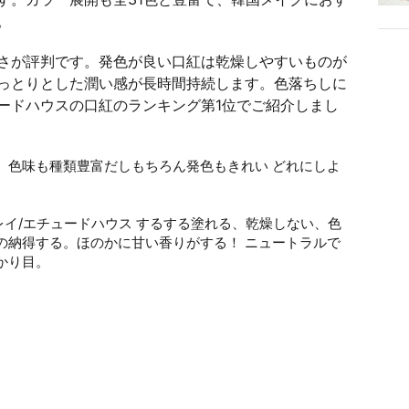
。
さが評判です。発色が良い口紅は乾燥しやすいものが
っとりとした潤い感が長時間持続します。色落ちしに
ードハウスの口紅のランキング第1位でご紹介しまし
、色味も種類豊富だしもちろん発色もきれい どれにしよ
pic.twitter.com/bIjBmsLiS8
 2019
プレイ/エチュードハウス するする塗れる、乾燥しない、色
の納得する。ほのかに甘い香りがする！ ニュートラルで
かり目。
#成功コスメ
#ブライトサマー
9