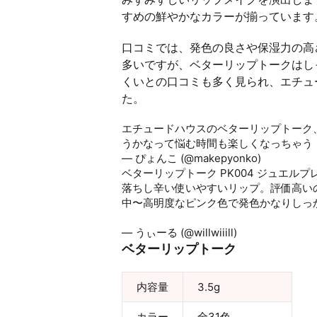
すめの鮮やかなカラーが揃っています
口コミでは、発色の良さや保湿力の高
多いですが、ベターリップトークはし
くいとの口コミも多く見られ、エチュ
た。
エチュードハウスのベターリップトーク
うかなって悩む時間も楽しくなっちゃう
— ぴょんこ (@makepyonko)
October 7,
ベターリップトーク PK004 ジュエル
落ちし辛い使いやすいリップ。評価高い
中〜高明度なピンク色で発色かなりしっ
pic.twitter.com/EKEfasdyVC
— うぃーる (@willwiiill)
August 22, 201
ベターリップトーク
内容量
3.5g
カラー
全31色