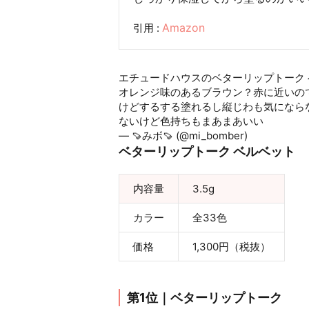
Amazon
引用 :
エチュードハウスのベターリップトーク ベ
オレンジ味のあるブラウン？赤に近いの
けどするする塗れるし縦じわも気にならな
ないけど色持ちもまあまあいい
#みボメ
— 🍠みボ🍠 (@mi_bomber)
July 3, 2019
ベターリップトーク ベルベット
内容量
3.5g
カラー
全33色
価格
1,300円（税抜）
第1位｜ベターリップトーク