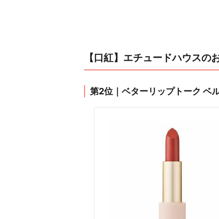
【口紅】エチュードハウスのお
第2位｜ベターリップトーク ベ