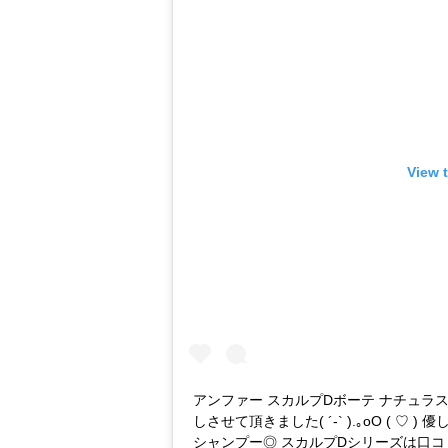
View 
アンファー スカルプDボーテ ナチュ
しさせて頂きました( ´-` ).｡oO (
シャンプー◎ スカルプDシリーズは口