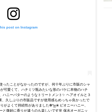
this post on Instagram
使ったことがなかったのですが、何十年ぶりに市販のシャ
パケが可愛くて、ハチミツ瓶みたいな形のパケに本物のハチ
、ハニーバターのようなトリートメント✨ ヘアオイルと３
⑅ 結果、久しぶりの市販品ですが使用感もめっちゃ良かったで
香りがよくて持続性がありました❁*ஐ❀ ピオニーハニー、
ーと微妙に香りが違うのも楽しいです🌸 保水オーガニッ