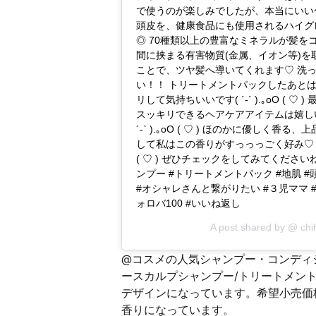
で使うのが楽しみでしたが、本当にいい
頭皮を、健康食品にも使用されるハイグ
◎ 70種類以上の豊富なミネラルが髪
間に挟まる有害物質(金属、イオン等)
ことで、ツヤ髪へ導いてくれます♡ 洗
い！！ トリートメントパックしたあと
リして気持ちいいです( ´-` ).｡oO 
スッキリできるヘアケアアイテムは嬉しい
´-` ).｡oO ( ♡ ) ほのかに優しく香る
して私はこの香りがすっっっごく好み♡ リピ
( ♡ ) ぜひチェックをしてみてくださいね\(
ンプー #トリートメントパック #地肌 #
#オシャレさんと繋がりたい #３児ママ #
ォロバ100 #いいね返し
A post shared by @
chi
@コスメの人気シャンプー・コンディ
ースカルプシャンプー/トリートメント
デザインになっています。希望小売価格は
香りになっています。