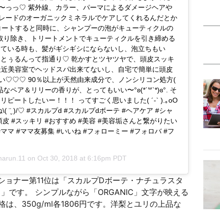
〜っっ♡ 紫外線、カラー、パーマによるダメージヘアや
レードのオーガニックミネラルでケアしてくれるんだとか
をコートすると同時に、シャンプーの泡がキューティクルの
を取り除き、トリートメントでキューティクルを引き締める
っている時も、髪がギシギシにならないし、泡立ちもい
はとぅるんって指通り♡ 乾かすとツヤツヤで、頭皮スッキ
( ♡ ) 最近美容室でヘッドスパ出来てないし、自宅で簡単に頭皮
♡♡♡ 90％以上が天然由来成分で、ノンシリコン処方(
、上品なペア＆リリーの香りが、とってもいい〜°ʚ(*´꒳`*)ɞ°. そ
ートしたいー！！！ ってすごく思いました( ´-` ).｡oO
 ¨̮ )/♡ #スカルプd #スカルプdボーテ #ヘアケア #シャ
頭皮 #スッキリ #おすすめ #美容 #美容垢さんと繋がりたい
ママ #ママ友募集 #いいね #フォローミー #フォロバ #フ
harun.11
on
Oct 30, 2018 at 6:16pm PDT
ショナー第11位は「スカルプDボーテ・ナチュラスタ
」です。 シンプルながら「ORGANIC」文字が映える
、350g/ml各1806円です。洋梨とユリの上品な