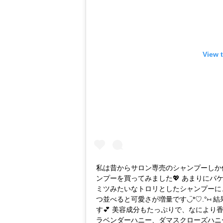
View 
私は昔からサロン専売のシャンプーしか
ンプーを買ってみました💖 あまりに
ミツみたいなトロリとしたシャンプーに
つ並べると可愛さが増量です◡̈*♡.°
す💕 美容成分もたっぷりで、なにより
ラベンダーハニー、ダマスクローズハニ