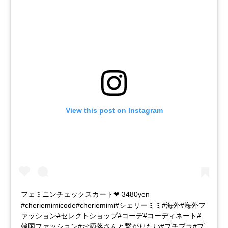
View this post on Instagram
フェミニンチェックスカート❤︎ 3480yen ㅤㅤㅤㅤㅤㅤㅤㅤㅤㅤㅤㅤㅤ
#cheriemimicode#cheriemimi#シェリーミミ#海外#海外フ
ァッション#セレクトショップ#コーデ#コーディネート#
韓国ファッション#お洒落さんと繋がりたい#プチプラ#プ