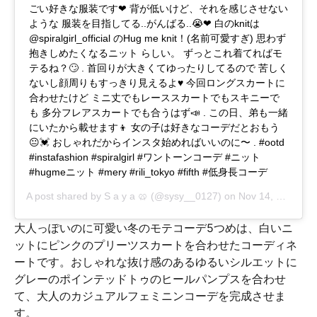
ごい好きな服装です❤︎ 背が低いけど、それを感じさせない
ような 服装を目指してる..がんばる..😭❤︎ 白のknitは
@spiralgirl_official のHug me knit！(名前可愛すぎ) 思わず
抱きしめたくなるニット らしい。 ずっとこれ着てればモ
テるね？🙄 . 首回りが大きくてゆったりしてるので 苦しく
ないし顔周りもすっきり見えるよ♥️ 今回ロングスカートに
合わせたけど ミニ丈でもレーススカートでもスキニーで
も 多分フレアスカートでも合うはず📣 . この日、弟も一緒
にいたから載せます👦 女の子は好きなコーデだとおもう
😐💓 おしゃれだからインスタ始めればいいのに〜 . #ootd
#instafashion #spiralgirl #ワントーンコーデ #ニット
#hugmeニット #mery #rili_tokyo #fifth #低身長コーデ
A post shared by
S a y a 🥨
(@sysy__0127) on
Nov 14, 2018 at 12:52am PST
大人っぽいのに可愛い冬のモテコーデ5つめは、白いニ
ットにピンクのプリーツスカートを合わせたコーディネ
ートです。おしゃれな抜け感のあるゆるいシルエットに
グレーのポインテッドトゥのヒールパンプスを合わせ
て、大人のカジュアルフェミニンコーデを完成させま
す。