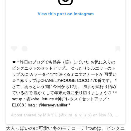
View this post on Instagram
💋 * 昨日のブログでも熱弁（笑）していた お気に入りの
ピンクニットのセットアップ。 ゆったりシルエットのト
ップスに カラータイツで遊べるミニ丈スカートが 可愛い
☺︎ * 赤リップはCHANELのROUGE COCO 470番です。 *
さて、あっという間に今日から12月。 風邪が流行り始め
ているので 温かくして年末元気に乗り切りましょう♡ * *
setup：@kobe_lettuce #神戸レタス ( セットアップ：
E1608 ) bag：@lerevevaniller *
A post shared by
M A Y U
(@x_m_a_y_u_x) on
Nov 30, 2017 at 2:38pm PST
大人っぽいのに可愛い冬のモテコーデ1つめは、ピンクニ