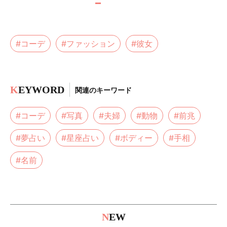
#コーデ
#ファッション
#彼女
K
EYWORD
関連のキーワード
#コーデ
#写真
#夫婦
#動物
#前兆
#夢占い
#星座占い
#ボディー
#手相
#名前
N
EW