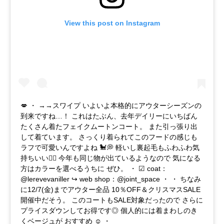
View this post on Instagram
💋 ・ →→スワイプ いよいよ本格的にアウターシーズンの
到来ですね…！ これはたぶん、去年デイリーにいちばん
たくさん着たフェイクムートンコート。 また引っ張り出
して着ています。 さっくり着られてこのフードの感じも
ラフで可愛いんですよね 🐩💭 軽いし裏起毛もふわふわ気
持ちいい👌🏻 今年も同じ物が出ているようなので 気になる
方はカラーを選べるうちに ぜひ。 ・ ☑︎ coat：
@lerevevaniller ↪︎ web shop：@joint_space ・ ・ ちなみ
に12/7(金)までアウター全品 10％OFF＆クリスマスSALE
開催中だそう。 このコートもSALE対象だったので さらに
プライスダウンしてお得です◎ 個人的には着まわしのき
くベージュが おすすめ ☺︎ ・