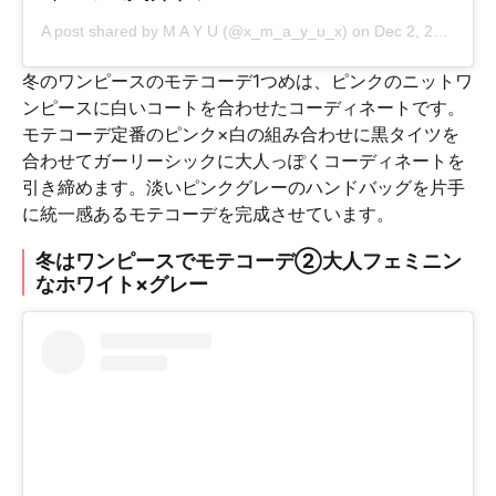
A post shared by
M A Y U
(@x_m_a_y_u_x) on
Dec 2, 2018 at 4:03am PST
冬のワンピースのモテコーデ1つめは、ピンクのニットワ
ンピースに白いコートを合わせたコーディネートです。
モテコーデ定番のピンク×白の組み合わせに黒タイツを
合わせてガーリーシックに大人っぽくコーディネートを
引き締めます。淡いピンクグレーのハンドバッグを片手
に統一感あるモテコーデを完成させています。
冬はワンピースでモテコーデ②大人フェミニン
なホワイト×グレー