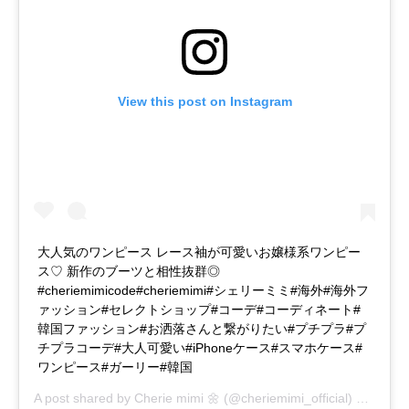
View this post on Instagram
大人気のワンピース レース袖が可愛いお嬢様系ワンピー
ス♡ 新作のブーツと相性抜群◎ ㅤㅤㅤㅤㅤㅤㅤㅤㅤㅤㅤㅤㅤ
#cheriemimicode#cheriemimi#シェリーミミ#海外#海外フ
ァッション#セレクトショップ#コーデ#コーディネート#
韓国ファッション#お洒落さんと繋がりたい#プチプラ#プ
チプラコーデ#大人可愛い#iPhoneケース#スマホケース#
ワンピース#ガーリー#韓国
A post shared by
Cherie mimi 🌼
(@cheriemimi_official) on
Dec 1