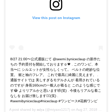
View this post on Instagram
8/27 21:00〜公式通販にて @seemi.byniceclaup の新作た
ちの 予約受付を開始しております☺️💗 . このワンピ、本
当〜に シルエットが女性らしくって。 ベルトの絶妙な位
置。 裾と袖のフレア。 これで最高に綺麗に見えます。 .
通販サイトでは 美しすぎるモデルさんが 着用されている
のですが 身長160cmの一般人が着ると このような感じで
す😂 よりリアルかと思います🤣(笑) . 今後もリアルな着こ
なしを お届け致します🙇‍♀️(笑) .
#seemibyniceclaup#niceclaup #ワンピース#花柄ワンピ
A post shared by
𝐦𝐢𝐲𝐚
(@miyaxx1217) on
Aug 27, 2018 at 8:12am PDT