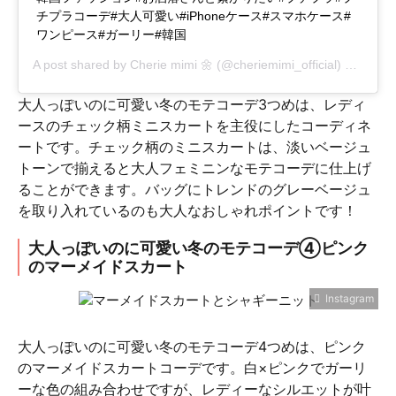
チプラコーデ#大人可愛い#iPhoneケース#スマホケース#
ワンピース#ガーリー#韓国
A post shared by
Cherie mimi 🌼
(@cheriemimi_official) on
Dec 6
大人っぽいのに可愛い冬のモテコーデ3つめは、レディ
ースのチェック柄ミニスカートを主役にしたコーディネ
ートです。チェック柄のミニスカートは、淡いベージュ
トーンで揃えると大人フェミニンなモテコーデに仕上げ
ることができます。バッグにトレンドのグレーベージュ
を取り入れているのも大人なおしゃれポイントです！
大人っぽいのに可愛い冬のモテコーデ④ピンク
のマーメイドスカート
Instagram
大人っぽいのに可愛い冬のモテコーデ4つめは、ピンク
のマーメイドスカートコーデです。白×ピンクでガーリ
ーな色の組み合わせですが、レディーなシルエットが叶