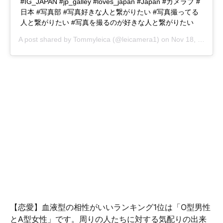
#IG_JAPAN #jp_galley #loves_japan #Japan #カメラブ #
日本 #写真部 #写真好きな人と繋がりたい #写真撮ってる
人と繋がりたい #写真を撮るのが好きな人と繋がりたい
A post shared by
Tommyleica
(@leicamera1) on
Nov 18, 2018 at 6:08pm PST
【恋愛】血液型の相性がいいランキング1位は「O型男性
とA型女性」です。周りの人たちに対する気配りの出来