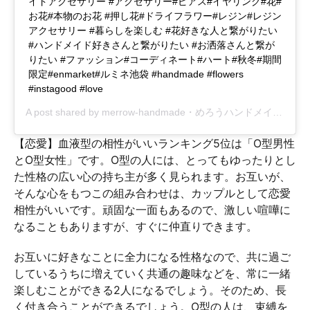
イドアクセサリー #アクセサリー#ピアス#イヤリング#花#
お花#本物のお花 #押し花#ドライフラワー#レジン#レジン
アクセサリー #暮らしを楽しむ #花好きな人と繋がりたい
#ハンドメイド好きさんと繋がりたい #お洒落さんと繋が
りたい #ファッション#コーディネート#ハート#秋冬#期間
限定#enmarket#ルミネ池袋 #handmade #flowers
#instagood #love
A post shared by
merrow-handmade・めろうハンドメイド
(@me
【恋愛】血液型の相性がいいランキング5位は「O型男性
とO型女性」です。O型の人には、とってもゆったりとし
た性格の広い心の持ち主が多く見られます。お互いが、
そんな心をもつこの組み合わせは、カップルとして恋愛
相性がいいです。頑固な一面もあるので、激しい喧嘩に
なることもありますが、すぐに仲直りできます。
お互いに好きなことに全力になる性格なので、共に過ご
しているうちに増えていく共通の趣味などを、常に一緒
楽しむことができる2人になるでしょう。そのため、長
く付き合うことができるでしょう。O型の人は、束縛を