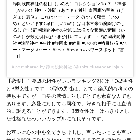
静岡浅間神社の猪目（いのめ）コレクションNo.７ 「神部
（かんべ）神社・浅間（あさま）神社 南回廊の懸魚（げ
ぎょ）裏側」 これはハートマークではなく猪目（いの
め）といいます❗️ 猪目（いのめ）は日本古来の魔除けのし
るしです❗️ 静岡浅間神社の社殿には様々な種類の猪目（い
のめ）が数え切れないほど付いています‼️ ・ #静岡浅間神
社 #浅間神社 #神社 #静岡市 #猪目 #いのめ #猪目模様 #ハ
ートマーク #ハート #heart #hearts #パワースポット #富
士山
A post shared by
静岡浅間神社
(@shizuokasengenjinja.official) on
【恋愛】血液型の相性がいいランキング2位は「O型男性
とB型女性」です。O型の男性は、とても楽天的な考えの
持ち主ですが、自身の感情に対してとても素直な人でも
あります。恋愛に対しても同様で、好きな相手には直情
的に訴えることができます。B型女性は、はっきりとし
た性格なためいいカップルになれそうです。
お互いに心の中を全てさらけ出し、言いたいことを言い
合える関係になれるため、ありのままの気を使わない自