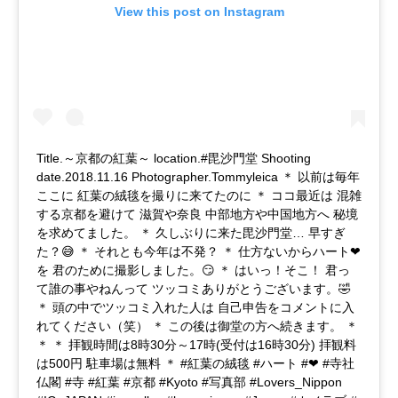
View this post on Instagram
Title.～京都の紅葉～ location.#毘沙門堂 Shooting
date.2018.11.16 Photographer.Tommyleica ＊ 以前は毎年
ここに 紅葉の絨毯を撮りに来てたのに ＊ ココ最近は 混雑
する京都を避けて 滋賀や奈良 中部地方や中国地方へ 秘境
を求めてました。 ＊ 久しぶりに来た毘沙門堂… 早すぎ
た？😅 ＊ それとも今年は不発？ ＊ 仕方ないからハート❤
を 君のために撮影しました。😏 ＊ はいっ！そこ！ 君っ
て誰の事やねんって ツッコミありがとうございます。🤣
＊ 頭の中でツッコミ入れた人は 自己申告をコメントに入
れてください（笑） ＊ この後は御堂の方へ続きます。 ＊
＊ ＊ 拝観時間は8時30分～17時(受付は16時30分) 拝観料
は500円 駐車場は無料 ＊ #紅葉の絨毯 #ハート #❤ #寺社
仏閣 #寺 #紅葉 #京都 #Kyoto #写真部 #Lovers_Nippon