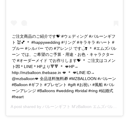
ご注文商品のご紹介です💝 #ウェディング #バルーンギフ
ト 💒💕 ＊ #happywedding #リング #キラキラ #ハート #
ブルー #シルバー での #アレンジ です◡̈❣️ ＊ #エムズバル
ーン では、ご希望のご予算・用途・お色・キャラクター
で #オーダーメイド でお作りします💝 ＊ ご注文はコメン
ト💌＊LINE＊HPより🔻🔻 ＊ 💋HP→
http://mzballoon.thebase.in 💋 ＊ 💋LINE ID→
@mzballoon💋 全品送料無料🎁 #MZBALLOON #バルーン
#Balloon #ギフト #プレゼント #gift #お祝い #風船 #バル
ーンアレンジ #Balloons #wedding #bridal #ring #結婚式
#heart
A post shared by
バルーンギフト M'zBalloon エムズバルーン
(@m