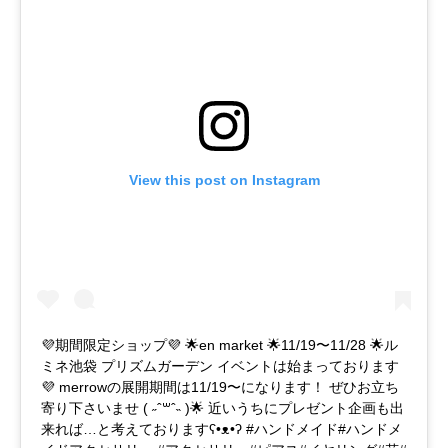
View this post on Instagram
💜期間限定ショップ💜 🌟en market 🌟11/19〜11/28 🌟ル
ミネ池袋 プリズムガーデン イベントは始まっております
💜 merrowの展開期間は11/19〜になります！ ぜひお立ち
寄り下さいませ ( ˶ˆ꒳ˆ˵ )🌟 近いうちにプレゼント企画も出
来れば…と考えておりますʕ•ᴥ•ʔ #ハンドメイド#ハンドメ