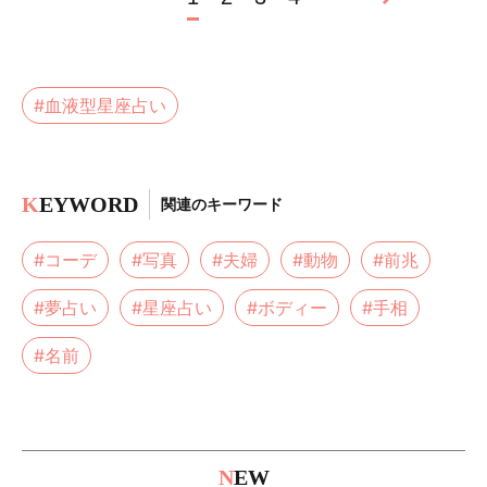
#血液型星座占い
K
EYWORD
関連のキーワード
#コーデ
#写真
#夫婦
#動物
#前兆
#夢占い
#星座占い
#ボディー
#手相
#名前
N
EW