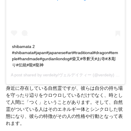
shibamata 2
#shibamata#japan#japanese#art#traditional#dragon#tem
ple#handmade#gurdianliondog#柴又#帝釈天#お寺#木彫
り#伝統#龍#龍神
A post shared by
verdeity/ヴェルデイティー
(@verdeity) on
Nov 
身近に存在している自然霊ですが、彼らは自分の持ち場
を守ったり辺りをウロウロしているだけでなく、時とし
て人間に「つく」ということがあります。そして、自然
霊がついている人はそのエネルギー体とシンクロした状
態になり、彼らの特徴がその人の性格や行動となって表
れます。