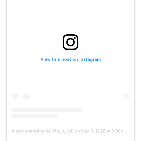
View this post on Instagram
A post shared by AI (@a_a_o.i)
on
Nov 9, 2018 at 3:30pm PST