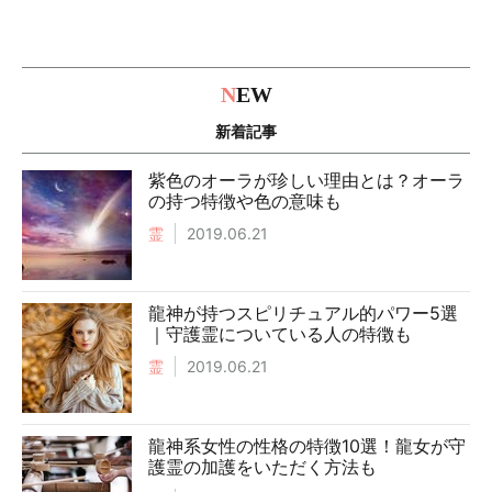
N
EW
新着記事
紫色のオーラが珍しい理由とは？オーラ
の持つ特徴や色の意味も
霊
2019.06.21
龍神が持つスピリチュアル的パワー5選
｜守護霊についている人の特徴も
霊
2019.06.21
龍神系女性の性格の特徴10選！龍女が守
護霊の加護をいただく方法も