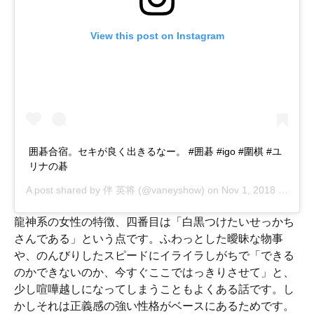
View this post on Instagram
囲碁合宿。セキが良く出きるなー。 #囲碁 #igo #圍棋 #ユ
リナの碁
A post shared by
伴 英将
(@vaneyshow) on
Nov 1, 2018 at 10:07am PDT
龍神系の女性の特徴、四番目は「白黒つけたいせっかち
さんである」という点です。ふわっとした曖昧な物事
や、のんびりしたスピードにイライラしがちで「できる
のかできないのか、今すぐここではっきりさせて」と、
少し喧嘩越しになってしまうこともよくある話です。し
かしそれは正義感の強い性格がベースにあるためです。