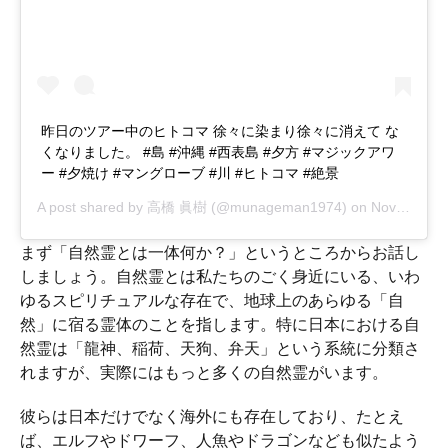
昨日のツアー中のヒトコマ 徐々に染まり徐々に消えて な
くなりました。 #島 #沖縄 #西表島 #夕方 #マジックアワ
ー #夕焼け #マングローブ #川 #ヒトコマ #絶景
A post shared by
高橋 眞樹
(@munageman1974) on
Nov 10, 2018 at 1:17pm PST
まず「自然霊とは一体何か？」というところからお話し
しましょう。自然霊とは私たちのごく身近にいる、いわ
ゆるスピリチュアルな存在で、地球上のあらゆる「自
然」に宿る霊体のことを指します。特に日本における自
然霊は「龍神、稲荷、天狗、弁天」という系統に分類さ
れますが、実際にはもっと多くの自然霊がいます。
彼らは日本だけでなく海外にも存在しており、たとえ
ば、エルフやドワーフ、人魚やドラゴンなども似たよう