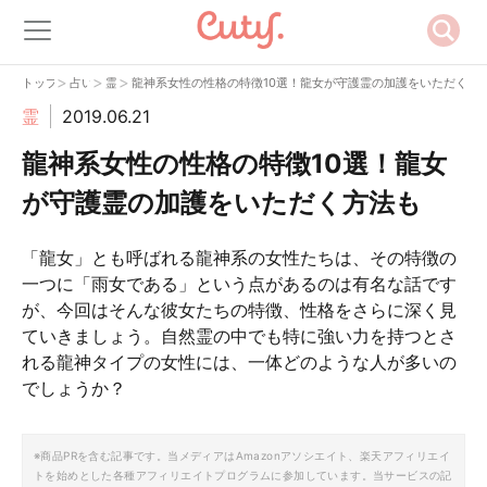
>
>
>
トップ
占い
霊
龍神系女性の性格の特徴10選！龍女が守護霊の加護をいただく方
霊
2019.06.21
龍神系女性の性格の特徴10選！龍女
が守護霊の加護をいただく方法も
「龍女」とも呼ばれる龍神系の女性たちは、その特徴の
一つに「雨女である」という点があるのは有名な話です
が、今回はそんな彼女たちの特徴、性格をさらに深く見
ていきましょう。自然霊の中でも特に強い力を持つとさ
れる龍神タイプの女性には、一体どのような人が多いの
でしょうか？
※商品PRを含む記事です。当メディアはAmazonアソシエイト、楽天アフィリエイ
トを始めとした各種アフィリエイトプログラムに参加しています。当サービスの記