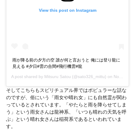
View this post on Instagram
雨が降る前の夕方の空 誰が何と言おうと 俺には登り龍に
見える #夕日#雲の合間#飛行機雲#龍
A post shared by
Mitsuru Satou
(@sato326_mittu) on
Nov 9, 2018 at 1:32am PST
そしてこちらもスピリチュアル界ではポピュラーな話な
のですが、俗にいう「雨女や晴れ女」にも自然霊が関わ
っているとされています。「やたらと雨を降らせてしま
う」という雨女さんは龍神系、「いつも晴れの天気を呼
ぶ」という晴れ女さんは稲荷系であるといわれていま
す。