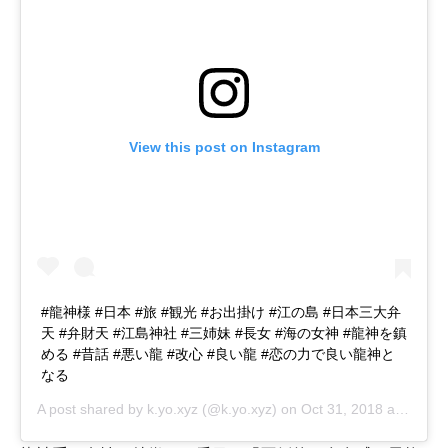
View this post on Instagram
#龍神様 #日本 #旅 #観光 #お出掛け #江の島 #日本三大弁
天 #弁財天 #江島神社 #三姉妹 #長女 #海の女神 #龍神を鎮
める #昔話 #悪い龍 #改心 #良い龍 #恋の力で良い龍神と
なる
A post shared by
k.yo.xyz
(@k.yo.xyz) on
Oct 31, 2018 at 3:50am PDT