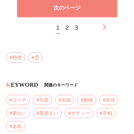
次のページ
1
2
3
#特徴
#霊
K
EYWORD
関連のキーワード
#コーデ
#写真
#夫婦
#動物
#前兆
#夢占い
#星座占い
#ボディー
#手相
#名前