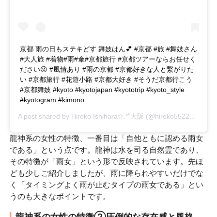
京都 雨の日もステキどす 舞妓はん💕 #京都 #旅 #舞妓さん
#大人旅 #着物#雨#傘#京都旅行 #京都ツアーならお任せく
ださい😜 #風情あり #雨の京都 #京都好きな人と繋がりた
い #京都旅行 #花遊小路 #京都大好き #そうだ京都行こう
#京都舞妓 #kyoto #kyotojapan #kyototrip #kyoto_style
#kyotogram #kimono
A post shared by
Hiroko Ishihara✩.*˚大阪
(@hiroko55222) on
Apr
龍神系の女性の特徴、一番目は「自他ともに認める雨女
である」という点です。龍神は水を司る自然霊であり、
その特徴が「雨女」という形で反映されています。先ほ
ども少しご紹介しましたが、雨に降られやすいだけでな
く「タイミングよく雨が止むタイプの雨女である」とい
うのも大きなポイントです。
龍神系の女性の特徴②圧倒的な存在感と風格