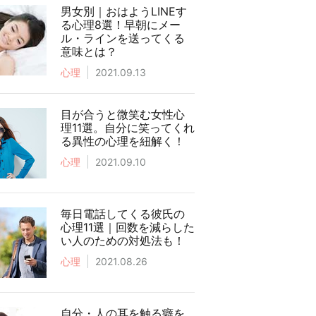
男女別｜おはようLINEす
る心理8選！早朝にメー
ル・ラインを送ってくる
意味とは？
心理
2021.09.13
目が合うと微笑む女性心
理11選。自分に笑ってくれ
る異性の心理を紐解く！
心理
2021.09.10
毎日電話してくる彼氏の
心理11選｜回数を減らした
い人のための対処法も！
心理
2021.08.26
自分・人の耳を触る癖を