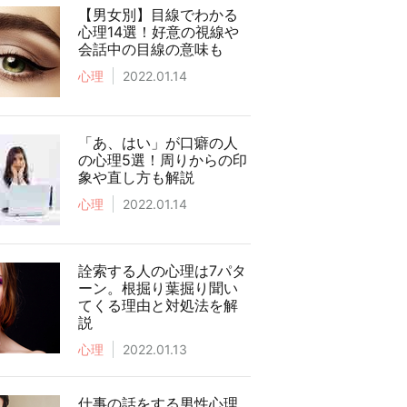
【男女別】目線でわかる
心理14選！好意の視線や
会話中の目線の意味も
心理
2022.01.14
「あ、はい」が口癖の人
の心理5選！周りからの印
象や直し方も解説
心理
2022.01.14
詮索する人の心理は7パタ
ーン。根掘り葉掘り聞い
てくる理由と対処法を解
説
心理
2022.01.13
仕事の話をする男性心理