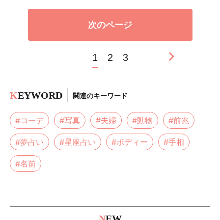
次のページ
1
2
3
K
EYWORD
関連のキーワード
#コーデ
#写真
#夫婦
#動物
#前兆
#夢占い
#星座占い
#ボディー
#手相
#名前
N
EW