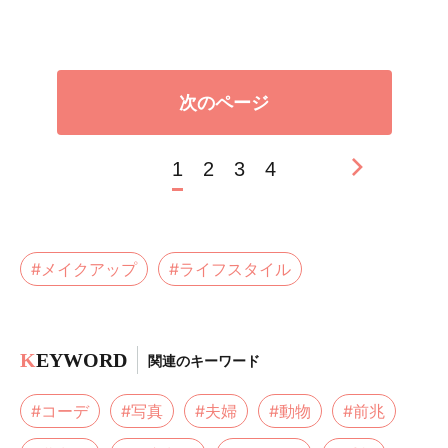
次のページ
1
2
3
4
#メイクアップ
#ライフスタイル
K
EYWORD
関連のキーワード
#コーデ
#写真
#夫婦
#動物
#前兆