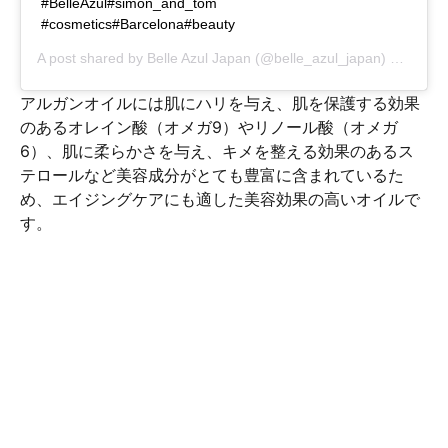
#BelleAzul#simon_and_tom
#cosmetics#Barcelona#beauty
A post shared by
Belle Azul Japan
(@belle_azul_japan) on
Mar 1
アルガンオイルには肌にハリを与え、肌を保護する効果
のあるオレイン酸（オメガ9）やリノール酸（オメガ
6）、肌に柔らかさを与え、キメを整える効果のあるス
テロールなど美容成分がとても豊富に含まれているた
め、エイジングケアにも適した美容効果の高いオイルで
す。