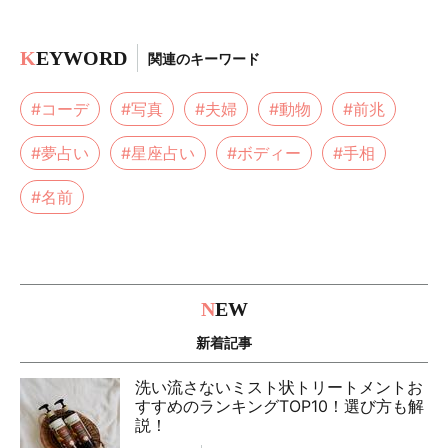
K
EYWORD
関連のキーワード
#コーデ
#写真
#夫婦
#動物
#前兆
#夢占い
#星座占い
#ボディー
#手相
#名前
N
EW
新着記事
洗い流さないミスト状トリートメントお
すすめのランキングTOP10！選び方も解
説！