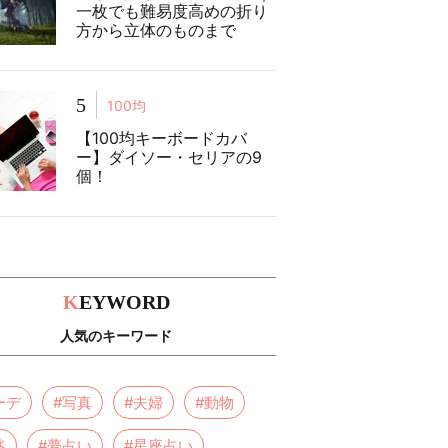
一枚でも難易度高めの折り
方から立体のものまで
5
100均
【100均キーボードカバ
ー】ダイソー・セリアの9
個！
K
EYWORD
人気のキーワード
ーデ
#写真
#夫婦
#動物
兆
#夢占い
#星座占い