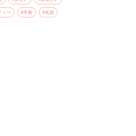
ディー
#手相
#名前