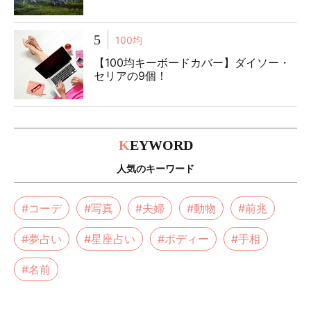
5
100均
【100均キーボードカバー】ダイソー・
セリアの9個！
K
EYWORD
人気のキーワード
#コーデ
#写真
#夫婦
#動物
#前兆
#夢占い
#星座占い
#ボディー
#手相
#名前