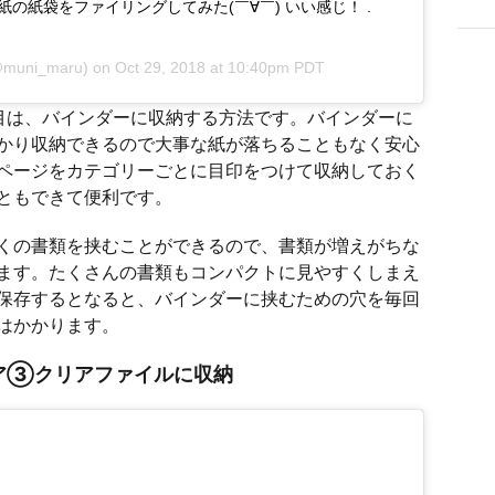
の紙袋をファイリングしてみた(￣∀￣) いい感じ！ .
muni_maru) on
Oct 29, 2018 at 10:40pm PDT
目は、バインダーに収納する方法です。バインダーに
かり収納できるので大事な紙が落ちることもなく安心
ページをカテゴリーごとに目印をつけて収納しておく
ともできて便利です。
くの書類を挟むことができるので、書類が増えがちな
ます。たくさんの書類もコンパクトに見やすくしまえ
保存するとなると、バインダーに挟むための穴を毎回
はかかります。
ア③クリアファイルに収納