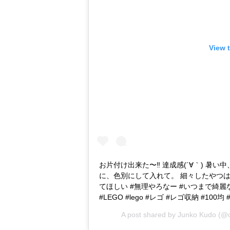
View 
お片付け出来た〜‼︎ 達成感(´∀｀) 暑
に、色別にして入れて。 細々したやつ
てほしい #無理やろなー #いつまで綺麗
#LEGO #lego #レゴ #レゴ収納 #10
A post shared by
Junko Kudo
(@c