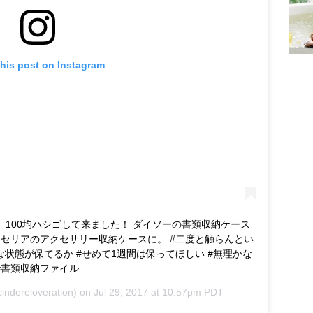
this post on Instagram
い中、100均ハシゴして来ました！ ダイソーの書類収納ケース
はセリアのアクセサリー収納ケースに。 #二度と触らんとい
な状態が保てるか #せめて1週間は保ってほしい #無理かな
0均 #書類収納ファイル
indereloveration) on
Jul 29, 2017 at 10:57pm PDT