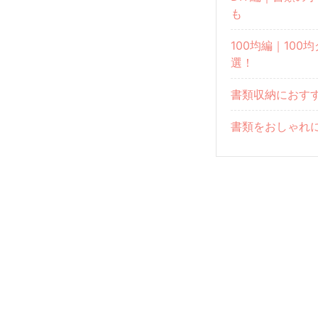
も
100均編｜10
選！
書類収納におす
書類をおしゃれ