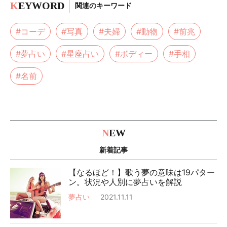
K
EYWORD
関連のキーワード
#コーデ
#写真
#夫婦
#動物
#前兆
#夢占い
#星座占い
#ボディー
#手相
#名前
N
EW
新着記事
【なるほど！】歌う夢の意味は19パター
ン。状況や人別に夢占いを解説
夢占い
2021.11.11