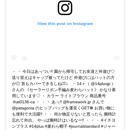
View this post on Instagram
・ ・ 今日はあっつい‼︎ 園から帰宅してお友達と外遊び♡
送り迎えはキャップ被ってたけど 外遊びにはハットの方
が◎ 首もカバーできるしね◡̈⃝♩ ・ 14＋（ @14plusjp ）
さんの 《セーラーリボン手編み麦わらハット》 かなり着
用しています♡ ・ カラー:ライトブラウン 商品番号
:ihat0136-ca ・ ・ ・ あっ‼︎ @framework.jp さんで
@patagonia のヒップ バッグを運良くGET❁ お買い物に
も便利で大活躍‼︎ ・ ・ 何か物足りないと思ったら 腕時計
忘れて外出。 やっぱ腕時計はいるなー‼︎ ・ ・ ・ #イチヨ
ンプラス #14plus #麦わら帽子 #journalstandard #ジャー