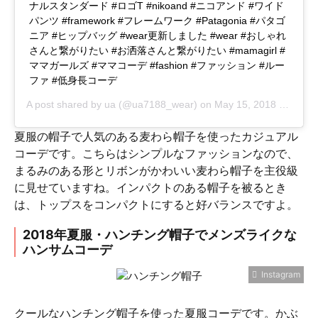
ナルスタンダード #ロゴT #nikoand #ニコアンド #ワイド
パンツ #framework #フレームワーク #Patagonia #パタゴ
ニア #ヒップバッグ #wear更新しました #wear #おしゃれ
さんと繋がりたい #お洒落さんと繋がりたい #mamagirl #
ママガールズ #ママコーデ #fashion #ファッション #ルー
ファ #低身長コーデ
A post shared by
ua
(@ua7188_wear) on
May 15, 2018 at 4:44am PDT
夏服の帽子で人気のある麦わら帽子を使ったカジュアル
コーデです。こちらはシンプルなファッションなので、
まるみのある形とリボンがかわいい麦わら帽子を主役級
に見せていますね。インパクトのある帽子を被るとき
は、トップスをコンパクトにすると好バランスですよ。
2018年夏服・ハンチング帽子でメンズライクな
ハンサムコーデ
Instagram
クールなハンチング帽子を使った夏服コーデです。かぶ