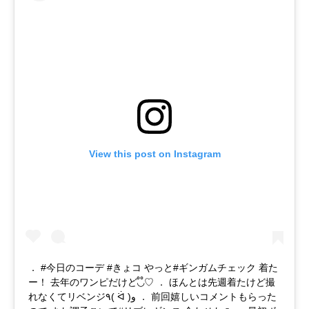
View this post on Instagram
． #今日のコーデ #きょコ やっと#ギンガムチェック 着た
ー！ 去年のワンピだけど◟̊◞̊♡ ． ほんとは先週着たけど撮
れなくてリベンジ٩( ᐛ )و ． 前回嬉しいコメントもらった