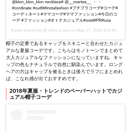
@klon_klon_klon necklace# @__martee__ ・ ・
#cordinate #outfit#instafashion #プチプラコーデ#コーデ#
コーディネート#ママコーデ#ママファッション#今日のコ
ーデ #ファッション#オトナカジュアル#ootd#PR#usa
A post shared by @
miho.a.nico
on
May 17, 2018 at 6:40am PDT
帽子の定番であるキャップをスキニーと合わせたカジュ
アルな夏服コーデです。こちらはモノトーンでまとめて
大人カジュアルなファッションになっていますね。キャ
ップの色もナチュラルで自然に馴染んでいます。ロング
ヘアの方はキャップを被るときは後ろでラフにまとめれ
ば、こなれ感が出ておすすめです。
2018年夏服・トレンドのペーパーハットでカジ
ュアル帽子コーデ