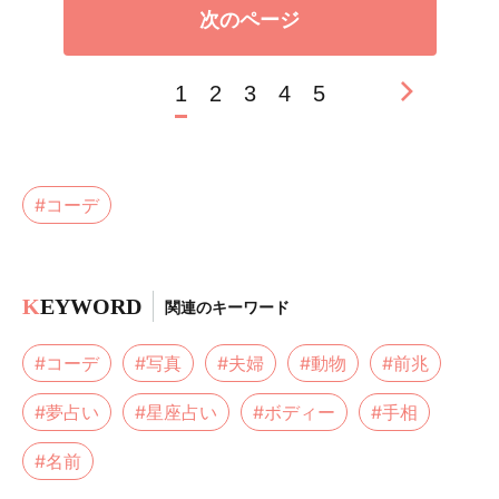
次のページ
1
2
3
4
5
#コーデ
K
EYWORD
関連のキーワード
#コーデ
#写真
#夫婦
#動物
#前兆
#夢占い
#星座占い
#ボディー
#手相
#名前