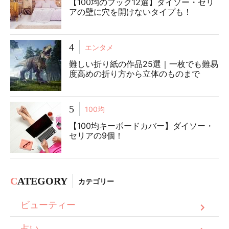
【100均のフック12選】ダイソー・セリ
アの壁に穴を開けないタイプも！
4
エンタメ
難しい折り紙の作品25選｜一枚でも難易
度高めの折り方から立体のものまで
5
100均
【100均キーボードカバー】ダイソー・
セリアの9個！
C
ATEGORY
カテゴリー
ビューティー
占い