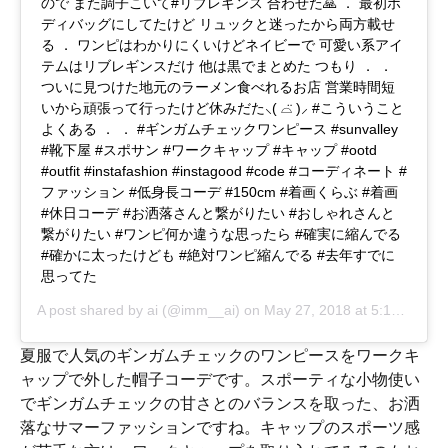
ので また調子こいて#リブレギンス 合わせた🙏 ． 最初ボ
ディバッグにしてたけど リュックと迷ったから両方載せ
る ． ワンピはわかりにくいけどネイビーで 可愛い系アイ
テムはリブレギンスだけ 他は黒でまとめた つもり ． ．
ついに見つけた地元のラーメン食べれるお店 営業時間短
いから頑張って行ったけど休みだた⸜( ⌓̈ )⸝ #こういうこと
よくある ． ． #ギンガムチェックワンピース #sunvalley
#靴下屋 #スポサン #ワークキャップ #キャップ #ootd
#outfit #instafashion #instagood #code #コーディネート #
ファッション #低身長コーデ #150cm #着画くらぶ #着画
#休日コーデ #お洒落さんと繋がりたい #おしゃれさんと
繋がりたい #ワンピ何か違うな思ったら #確実に縮んでる
#確かに太ったけども #絶対ワンピ縮んでる #去年すでに
思ってた
A post shared by
ai
(@imm__ai) on
May 27, 2018 at 5:19am PDT
夏服で人気のギンガムチェックのワンピースをワークキ
ャップで外した帽子コーデです。スポーティな小物使い
でギンガムチェックの甘さとのバランスを取った、お洒
落なサマーファッションですね。キャップのスポーツ感