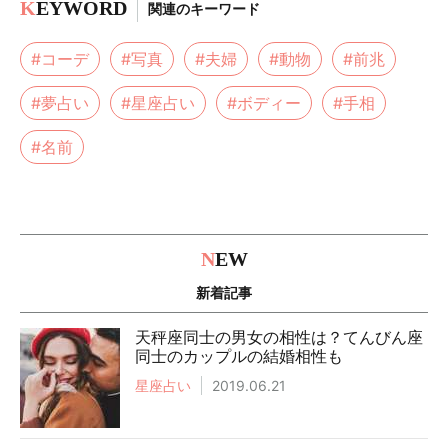
K
EYWORD
関連のキーワード
#コーデ
#写真
#夫婦
#動物
#前兆
#夢占い
#星座占い
#ボディー
#手相
#名前
N
EW
新着記事
天秤座同士の男女の相性は？てんびん座
同士のカップルの結婚相性も
星座占い
2019.06.21