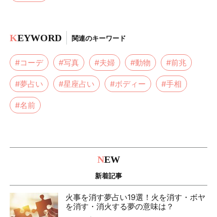
K
EYWORD
関連のキーワード
#コーデ
#写真
#夫婦
#動物
#前兆
#夢占い
#星座占い
#ボディー
#手相
#名前
N
EW
新着記事
火事を消す夢占い19選！火を消す・ボヤ
を消す・消火する夢の意味は？