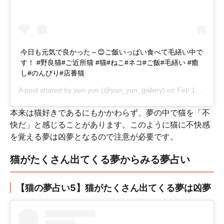
今日も元気で良かった～😊ご飯いっぱい食べて毛繕い中で
す！ #野良猫#ご近所猫 #猫#ねこ#ネコ#ご飯#毛繕い #癒
し#のんびり#店番猫
A post shared by
yun-yun
(@yun_yun_gallery) on
Feb 11, 2018 at 5:47pm PST
本来は猫好きであるにもかかわらず、夢の中で猫を「不
快だ」と感じることがあります。このように猫に不快感
を覚える夢は凶夢となるので注意が必要です。
猫がたくさん出てくる夢からみる夢占い
【猫の夢占い5】猫がたくさん出てくる夢は凶夢