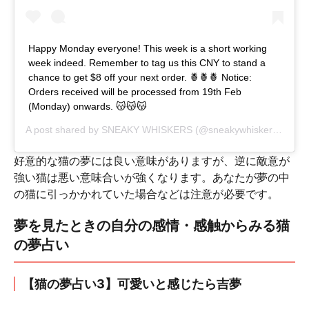
Happy Monday everyone! This week is a short working
week indeed. Remember to tag us this CNY to stand a
chance to get $8 off your next order. 🍍🍍🍍 Notice:
Orders received will be processed from 19th Feb
(Monday) onwards. 😽😽😽
A post shared by
SNEAKY WHISKERS
(@sneakywhiskers) on
Fe
好意的な猫の夢には良い意味がありますが、逆に敵意が
強い猫は悪い意味合いが強くなります。あなたが夢の中
の猫に引っかかれていた場合などは注意が必要です。
夢を見たときの自分の感情・感触からみる猫
の夢占い
【猫の夢占い3】可愛いと感じたら吉夢