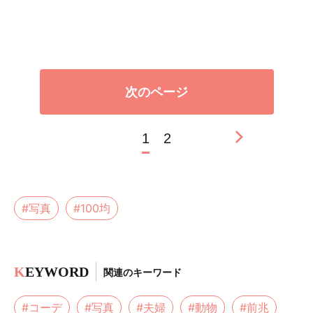
次のページ
1
2
#写真
#100均
K
EYWORD
関連のキーワード
#コーデ
#写真
#夫婦
#動物
#前兆