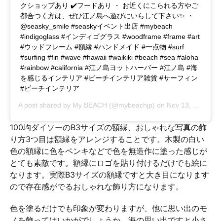
クショップあり ✔️フードあり ・ お近くにこられる方やご
都合つく方は、ぜひ江ノ島へ遊びにいらして下さい✨ ・
@seasky_smile #seaskyイベント出店 #mybeach
#indigoglass #インディゴグラス #woodframe #frame #art
#ウッドフレーム #額縁 #ハンドメイド #一点物 #surf
#surfing #fin #wave #hawaii #waikiki #beach #sea #aloha
#rainbow #california #江ノ島ヨットハーバー #江ノ島 #海
を感じるインテリア #ビーチインテリア雑貨 #サーフィン
#ビーチインテリア
A post shared by
My BEACH
(@mybeachjp) on
Nov 13, 2018 at 10:29pm PST
100均ダイソーのB3サイズの額縁、おしゃれな写真の飾
り方3つ目は額縁をアレンジすることです。木製の白い
色の額縁に色をペンキなどで色を無造作に塗った感じが
とても素敵です。額縁にロゴを貼り付けるだけでも絵に
なります。実際B3サイズの額縁ですと大き目になります
ので存在感がでるおしゃれな飾り方になります。
色を塗るだけでも印象が変わりますが、他に思い出のモ
ノを飾ってはいかがでしょうか。海の思い出ですと小さ