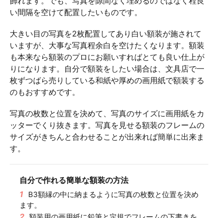
飾れます。でも、写真を隙間なく埋めるのではなく程良
い間隔を空けて配置したいものです。
大きい目の写真を2枚配置してあり白い額装が施されて
いますが、大事な写真程余白を空けたくなります。額装
も本来なら額装のプロにお願いすればとても良い仕上が
りになります。自分で額装をしたい場合は、文具店で一
枚ずつばら売りしている和紙や厚めの画用紙で額装する
のもおすすめです。
写真の枚数と位置を決めて、写真のサイズに画用紙をカ
ッターでくり抜きます。写真を見せる額装のフレームの
サイズがきちんと合わせることが出来れば簡単に出来ま
す。
自分で作れる簡単な額装の方法
1
B3額縁の中に納まるように写真の枚数と位置を決め
ます。
2
額装用の画用紙に鉛筆と定規でフレームの下書きを