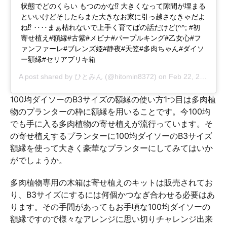
状態でどのくらい もつのかな⁉ 大きくなって隙間が埋まる
といいけどそしたらまた大きなお家に引っ越さなきゃだよ
ね⁉ ‥‥まぁ枯れないで上手く育てばの話だけど(^^; #初
寄せ植え#額縁#古紫#メビナ#パープルキング#乙女心#フ
ァンファーレ#ブレンズ姫#静夜#天笠#多肉ちゃん#ダイソ
ー額縁#セリアブリキ箱
A post shared by
ひとみん
(@hitomin8372) on
Feb 22, 2015 at 10:31pm PST
100均ダイソーのB3サイズの額縁の使い方1つ目は多肉植
物のプランターの枠に額縁を用いることです。今100均
でも手に入る多肉植物の寄せ植えが流行っています。そ
の寄せ植えするプランターに100均ダイソーのB3サイズ
額縁を使って大きく豪華なプランターにしてみてはいか
がでしょうか。
多肉植物専用の木箱は寄せ植えのキットは販売されてお
り、B3サイズにするには何個かつなぎ合わせる必要はあ
ります。その手間があってもお手頃な100均ダイソーの
額縁ですので様々なアレンジに思い切りチャレンジ出来