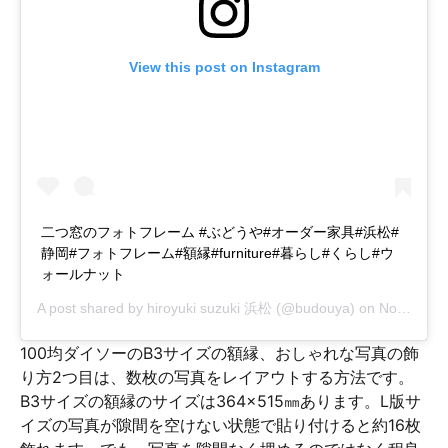
View this post on Instagram
二つ窓のフォトフレーム #ぶどうや#オーダー家具#浜松#
静岡#フォトフレーム#額縁#furniture#暮らし#くらし#ウ
ォールナット
A post shared by
hiroyuki suzuki 浜松
(@budouya) on
Nov 14, 2018 at 5:21am PST
100均ダイソーのB3サイズの額縁、おしゃれな写真の飾
り方2つ目は、数枚の写真をレイアウトする方法です。
B3サイズの額縁のサイズは364×515㎜あります。L版サ
イズの写真が隙間を空けない状態で貼り付けると約16枚