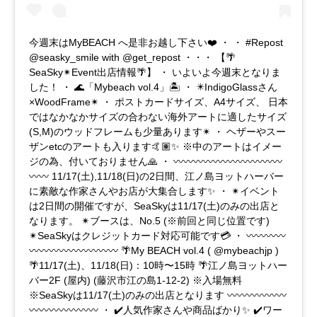
今週末はMyBEACH へ是非お越し下さい❤️ ・ ・ #Repost
@seasky_smile with @get_repost ・・・ 【🌴
SeaSky✴︎Event出店情報🌴】 ・ いよいよ今週末となりま
した！ ・ 🌊「Mybeach vol.4」🏝 ・ ✴︎IndigoGlassさん
×WoodFrame✴︎ ・ ポストカードサイズ、A4サイズ、 日本
ではなかなかサイズの合わない海外アートに適したサイズ
(S,M)のウッドフレームも少量あります✴︎ ・ ヘザーやスー
ザンetcのアートも入ります🤙🏽✨ ※中のアートはイメー
ジの為、付いておりません🙏 ・ 〰〰〰〰〰〰〰〰〰〰〰
〰〰 11/17(土),11/18(日)の2日間、江ノ島ヨットハーバー
に素敵な作家さんやお店が大集合します✨ ・ ✴︎イベント
は2日間の開催ですが、SeaSkyは11/17(土)のみの出店と
なります。 ✴︎ブースは、No.5 (※前回と同じ位置です)
✴︎SeaSkyはクレジットカード対応可能です💳 ・ 〰〰〰〰
〰〰〰〰〰〰〰〰〰 🌴My BEACH vol.4 ( @mybeachjp )
🌴11/17(土)、11/18(日)：10時〜15時 🌴江ノ島ヨットハー
バー2F (屋内) (藤沢市江の島1-12-2) ※入場無料
※SeaSkyは11/17(土)のみの出店となります 〰〰〰〰〰〰
〰〰〰〰〰〰〰 ・ ✔️人気作家さんや商品ばかり✨ ✔️ワー