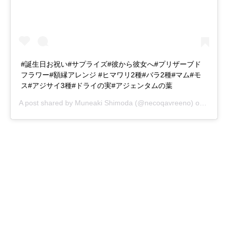
#誕生日お祝い#サプライズ#彼から彼女へ#プリザーブド
フラワー#額縁アレンジ #ヒマワリ2種#バラ2種#マム#モ
ス#アジサイ3種#ドライの実#アジェンタムの葉
A post shared by
Muneaki Shimoda
(@necoqavreeno) on
Jul 9,