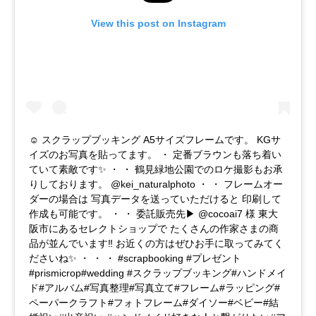
View this post on Instagram
☺︎ スクラップブッキング A5サイズフレームです。 KGサ
イズのお写真を貼ってます。 ・ 定番ブラウンも落ち着い
ていて素敵です✨ ・ ・ 鶴見緑地公園でのロケ撮影もお承
りしております。 @kei_naturalphoto ・ ・ フレームオー
ダーの場合は 写真データを送っていただけると 印刷して
作成も可能です。 ・ ・ 委託販売先▶︎ @cocoai7 様 東大
阪市にあるセレクトショップで たくさんの作家さまの商
品が並んでいます‼︎ お近くの方はぜひお手に取ってみてく
ださいね✨ ・ ・ ・ #scrapbooking #プレゼント
#prismicrop#wedding #スクラップブッキング#ハンドメイ
ド#アルバム#写真整理#写真立て#フレーム#ラッピング#
ペーパークラフト#フォトフレーム#ダイソー#ベビー#結