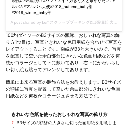
婚祝い#出産祝い #ハンドメイド好きな人と繋がりたい#ア
ルバム#アルバム大使#2018_autumn_baby部
#2018_winter_baby部
A post shared by
kei* スクラップブッキング&出張撮影 大阪
(@pri
100均ダイソーのB3サイズの額縁、おしゃれな写真の飾
り方1つ目は、写真ときれいな色画用紙を合わせて写真を
レイアウトすることです。額縁がB3と大きいので、写真
を配置して空いた余白部分にきれいな色画用紙などを何
枚かコラージュして下に敷いてあり、右下にかわいらし
い切り絵も貼ってアレンジしてあります。
簡単に出来る写真の装飾方法をお教えします。B3サイズ
の額縁に写真を配置して空いた余白部分にきれいな色画
用紙などを何枚かコラージュさせる方法です。
きれいな色紙を使ったおしゃれな写真の飾り方
1
B3サイズの額縁の大きさに切った画用紙を用意しま