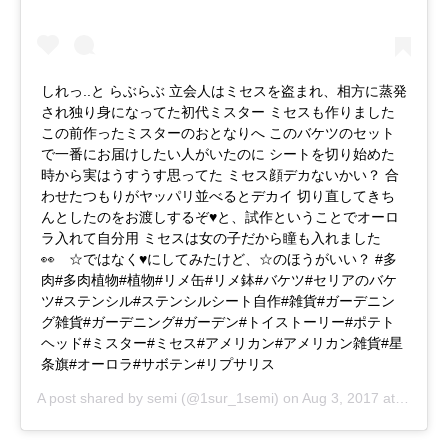
しれっ..と らぶらぶ 立会人はミセスを盗まれ、相方に蒸発
され独り身になってた初代ミスター ミセスも作りました
この前作ったミスターのおとなりへ このバケツのセット
で一番にお届けしたい人がいたのに シートを切り始めた
時から実はうすうす思ってた ミセス顔デカないかい？ 合
わせたつもりがヤッパリ並べるとデカイ 切り直してきち
んとしたのをお渡しするぞ♥と、試作ということでオーロ
ラ入れて自分用 ミセスは女の子だから瞳も入れました
👀 ☆ではなく♥にしてみたけど、☆のほうがいい？ #多
肉#多肉植物#植物#リメ缶#リメ鉢#バケツ#セリアのバケ
ツ#ステンシル#ステンシルシート自作#雑貨#ガーデニン
グ雑貨#ガーデニング#ガーデン#トイストーリー#ポテト
ヘッド#ミスター#ミセス#アメリカン#アメリカン雑貨#星
条旗#オーロラ#サボテン#リプサリス
A post shared by
semi
(@1sur_1semi) on
Aug 3, 2017 at 7:31pm PDT