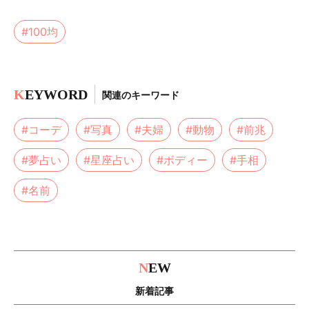
#100均
K
EYWORD
関連のキーワード
#コーデ
#写真
#夫婦
#動物
#前兆
#夢占い
#星座占い
#ボディー
#手相
#名前
N
EW
新着記事