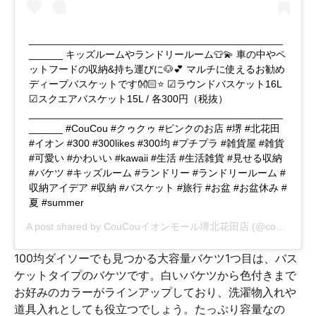
_____________________________________________
______ キッズルームやランドリールーム👕💫 車の中やペ
ットフードの収納&持ち運びに🐶💕 マルチに使えるお勧め
ディープバスケットです👐🏻⭐️ ☑︎ラウンドバスケット16L
☑︎スクエアバスケット15L / 各300円（税抜）
_____________________________________________
______ #CouCou #クゥクゥ #ピンクのお店 #堺 #北花田
#イオン #300 #300likes #300均 #プチプラ #雑貨屋 #雑貨
#可愛い #かわいい #kawaii #生活 #生活雑貨 #見せる収納
#バケツ #キッズルーム #ランドリー #ランドリールーム #
収納アイデア #収納 #バスケット #旅行 #お盆 #お盆休み #
夏 #summer
A post shared by
CouCouイオンモール堺北花田店
(@coucou_sakaikitahanada) on
100均ダイソーでも見つかる大容量バケツ1つ目は、バス
ケットタイプのバケツです。白いバケツから色付きまで
お好みのカラーがラインアップしており、洗濯物入れや
道具入れとしても役立つでしょう。たっぷり容量なの