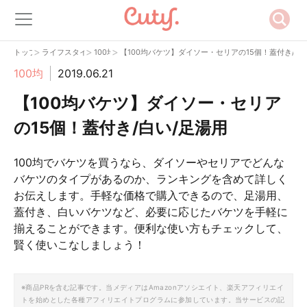
>
>
>
トップ
ライフスタイル
100均
【100均バケツ】ダイソー・セリアの15個！蓋付き/白
100均
2019.06.21
【100均バケツ】ダイソー・セリア
の15個！蓋付き/白い/足湯用
100均でバケツを買うなら、ダイソーやセリアでどんな
バケツのタイプがあるのか、ランキングを含めて詳しく
お伝えします。手軽な価格で購入できるので、足湯用、
蓋付き、白いバケツなど、必要に応じたバケツを手軽に
揃えることができます。便利な使い方もチェックして、
賢く使いこなしましょう！
※商品PRを含む記事です。当メディアはAmazonアソシエイト、楽天アフィリエイ
トを始めとした各種アフィリエイトプログラムに参加しています。当サービスの記