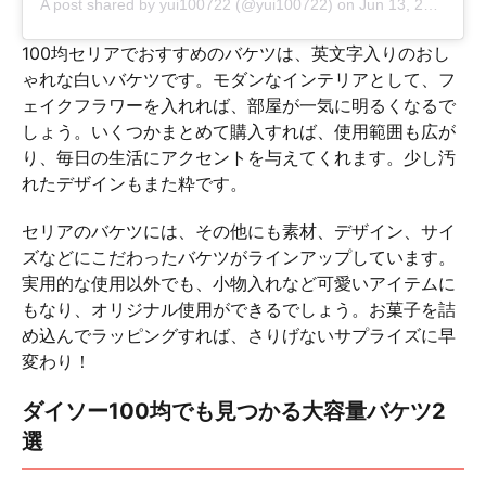
A post shared by
yui100722
(@yui100722) on
Jun 13, 2018 at 5:20am PDT
100均セリアでおすすめのバケツは、英文字入りのおし
ゃれな白いバケツです。モダンなインテリアとして、フ
ェイクフラワーを入れれば、部屋が一気に明るくなるで
しょう。いくつかまとめて購入すれば、使用範囲も広が
り、毎日の生活にアクセントを与えてくれます。少し汚
れたデザインもまた粋です。
セリアのバケツには、その他にも素材、デザイン、サイ
ズなどにこだわったバケツがラインアップしています。
実用的な使用以外でも、小物入れなど可愛いアイテムに
もなり、オリジナル使用ができるでしょう。お菓子を詰
め込んでラッピングすれば、さりげないサプライズに早
変わり！
ダイソー100均でも見つかる大容量バケツ2
選