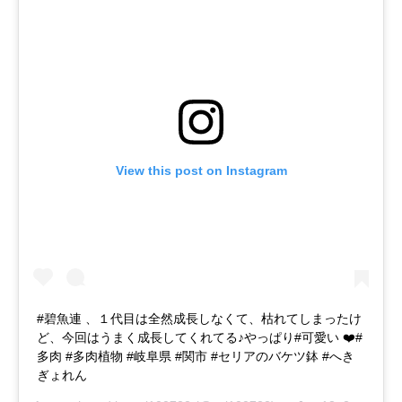
View this post on Instagram
#碧魚連 、１代目は全然成長しなくて、枯れてしまったけ
ど、今回はうまく成長してくれてる♪やっぱり#可愛い ❤️#
多肉 #多肉植物 #岐阜県 #関市 #セリアのバケツ鉢 #へき
ぎょれん