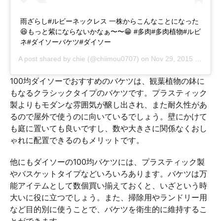
雨ざらし#ルビーネックレス 一株からこんなことになった
😆もっと紫にならないかなぁ〜〜😁 #多肉#多肉植物#ルビ
ネ#ダイソーバケツ#ダイソー
A post shared by
chie
(@chiimou0707) on
Nov 29, 2015 at 2:24am PST
100均ダイソーでおすすめのバケツは、観葉植物の鉢に
もなるクラシックタイプのバケツです。プラスティック
製よりもモダンな雰囲気が醸し出され、また耐久性があ
るので屋外で使うのに向いているでしょう。壁にかけて
も庭に置いても良いですし、数や大きさに関係なくおし
ゃれに配置できるのもメリットです。
他にもダイソーの100均バケツには、プラスティック製
やバスケットタイプなどいろいろあります。バケツは万
能アイテムとして数個買い揃えておくと、いざという時
大いに役に立つでしょう。また、掃除用やランドリー用
など目的別に使うことで、バケツを衛生的に維持するこ
とができます。