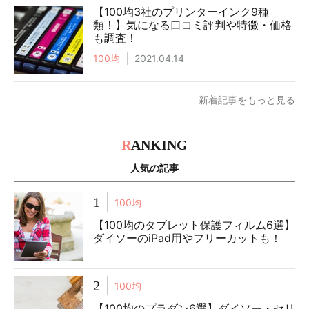
【100均3社のプリンターインク9種
類！】気になる口コミ評判や特徴・価格
も調査！
100均
2021.04.14
新着記事をもっと見る
R
ANKING
人気の記事
1
100均
【100均のタブレット保護フィルム6選】
ダイソーのiPad用やフリーカットも！
2
100均
【100均のプラダン6選】ダイソー・セリ