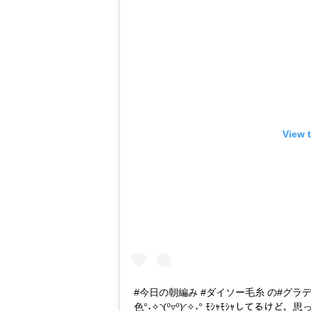
View 
#今日の朝編み #ダイソー毛糸 の#グラ
色°˖✧◝(⁰▿⁰)◜✧˖° ﾓｼｬﾓｼｬし