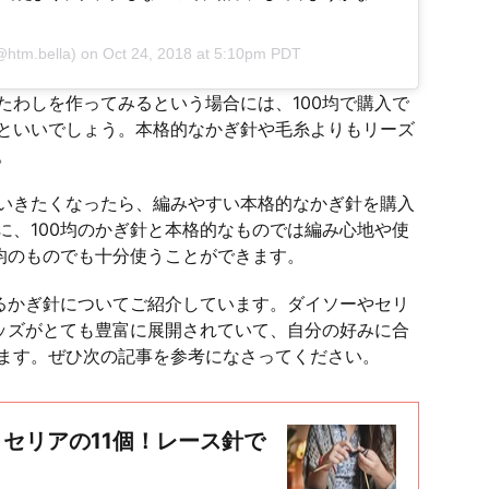
htm.bella) on
Oct 24, 2018 at 5:10pm PDT
たわしを作ってみるという場合には、100均で購入で
といいでしょう。本格的なかぎ針や毛糸よりもリーズ
。
いきたくなったら、編みやすい本格的なかぎ針を購入
に、100均のかぎ針と本格的なものでは編み心地や使
0均のものでも十分使うことができます。
きるかぎ針についてご紹介しています。ダイソーやセリ
グッズがとても豊富に展開されていて、自分の好みに合
ます。ぜひ次の記事を参考になさってください。
・セリアの11個！レース針で