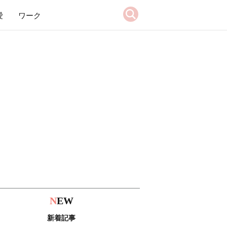
愛
ワーク
N
EW
新着記事