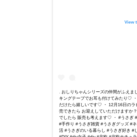
View 
. おしりちゃんシリーズの仲間がふえま
キングテープでお耳も付けてみたり♡ 
だけたら嬉しいです♡ ・ 12月16日
売できたら お迎えしていただけますか？
でしたら 販売も考えます♡ ・ #うさぎ #ra
#手作り #うさぎ雑貨 #うさぎグッズ 
活 #うさぎのいる暮らし #うさぎ好き #
#DIY #diy女子 #diy #北欧 #北欧