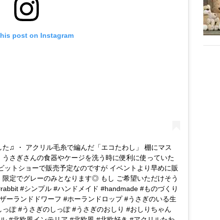
this post on Instagram
した♫ ・ アクリル毛糸で編んだ「エコたわし」 棚にマス
・ うさぎさんの食器やケージを洗う時に便利に使っていた
のラビットショーで販売予定なのですが イベントより早めに販
 限定でグレーのみとなります◎ もし ご希望いただけそう
bbit #シンプル #ハンドメイド #handmade #ものづくり
#ネザーランドドワーフ #ホーランドロップ #うさぎのいる生
しっぽ #うさぎのしっぽ #うさぎのおしり #おしりちゃん
ナチュラル #北欧風インテリア #北欧風 #北欧好き #アクリルたわ