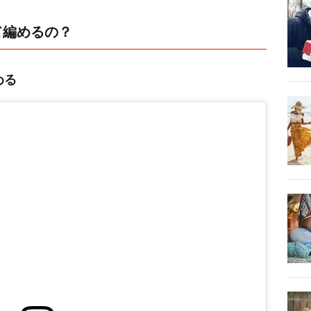
て編めるの？
める